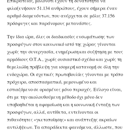
Επικράτειας, μολονότι έχουν τη δυνατότητα να
φιλοξενήσουν 51.134 ανθρώπους, έχουν σήμερα έναν
αριθμό διαμενόντων, που ανέρχεται σε μόλις 37.156
πρόσφυγες και παράνομους μετανάστες.
Την ίδια ώρα, όλες οι διαδικασίες ενσωμάτωσης των
προσφύγων στον κοινωνικό ιστό της χώρας γίνονται
χωρίς την συνεργασία, ενημέρωση και συζήτηση με τους
αρμόδιους Ο.Τ.Α., χωρίς ουσιαστικό σχέδιο και χωρίς τη
θεμελιώδη πρόβλεψη για ισομερή κατανομή σε όλη την
ενδοχώρα. Οι σχετικές πρωτοβουλίες γίνονται με τρόπο
πρόχειρο, αποσπασματικό, μεμονωμένο και
εστιαζόμενο σε ορισμένες μόνο περιοχές. Εύλογο είναι,
ότι με την ακολουθούμενη μέθοδο όχι μόνο δεν
υποβοηθιέται η αφομοίωση και η κοινωνική ένταξη των
προσφύγων, αλλά, αντίθετα, εντείνονται οι
πιθανότητες «γκετοποίησης» και ανάπτυξης ακραίων
αντιλήψεων. Τα απαράδεκτα φαινόμενα, άλλωστε, που