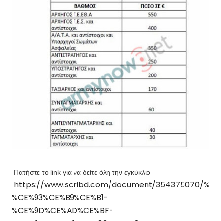
Πατήστε το link για να δείτε όλη την εγκύκλιο
https://www.scribd.com/document/354375070
%CE%93%CE%B9%CE%B1-
%CE%9D%CE%AD%CE%BF-