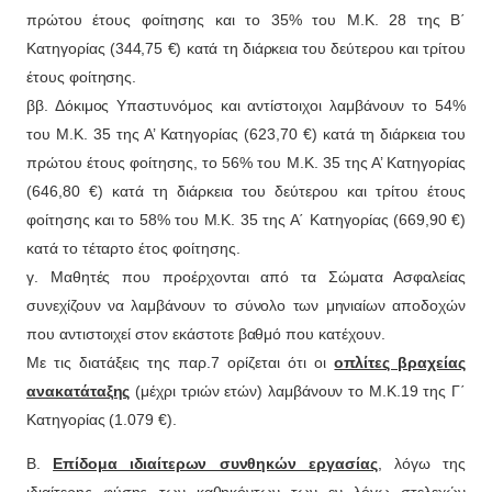
πρώτου έτους φοίτησης και το 35% του Μ.Κ. 28 της Β΄
Κατηγορίας (344,75 €) κατά τη διάρκεια του δεύτερου και τρίτου
έτους φοίτησης.
ββ. Δόκιμος Υπαστυνόμος και αντίστοιχοι λαμβάνουν το 54%
του Μ.Κ. 35 της Α’ Κατηγορίας (623,70 €) κατά τη διάρκεια του
πρώτου έτους φοίτησης, το 56% του Μ.Κ. 35 της Α’ Κατηγορίας
(646,80 €) κατά τη διάρκεια του δεύτερου και τρίτου έτους
φοίτησης και το 58% του Μ.Κ. 35 της Α΄ Κατηγορίας (669,90 €)
κατά το τέταρτο έτος φοίτησης.
γ. Μαθητές που προέρχονται από τα Σώματα Ασφαλείας
συνεχίζουν να λαμβάνουν το σύνολο των μηνιαίων αποδοχών
που αντιστοιχεί στον εκάστοτε βαθμό που κατέχουν.
Με τις διατάξεις της παρ.7 ορίζεται ότι οι
οπλίτες βραχείας
ανακατάταξης
(μέχρι τριών ετών) λαμβάνουν το Μ.Κ.19 της Γ΄
Κατηγορίας (1.079 €).
Β.
Επίδομα ιδιαίτερων συνθηκών εργασίας
, λόγω της
ιδιαίτερης φύσης των καθηκόντων των εν λόγω στελεχών