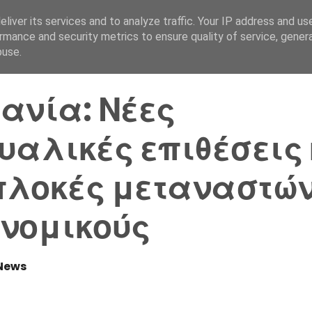
liver its services and to analyze traffic. Your IP address and us
Αρχική Σελίδα
Ελλάδα
rmance and security metrics to ensure quality of service, gene
buse.
ανία: Νέες
υαλικές επιθέσεις 
λοκές μεταναστών
νομικούς
News