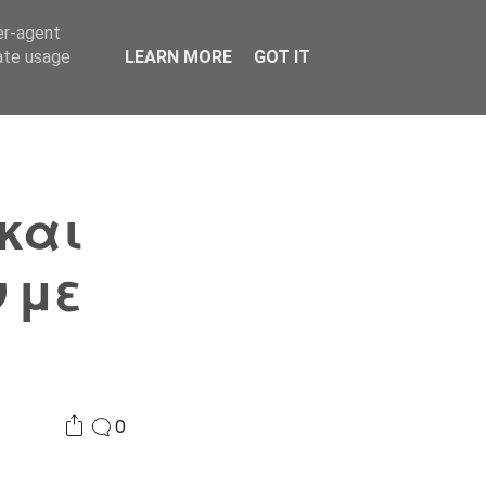
er-agent
Συνδικαλισμός Σ.Α.
Επικοινωνία
Κόσμος
rate usage
LEARN MORE
GOT IT
και
 με
0