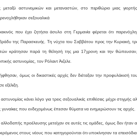
ς μεταξύ αστυνομικών και μεταναστών, στο περιθώριο μιας γιορτής
αρενοχλήθηκαν σεξουαλικά
ακινός που έχει ζητήσει άσυλο στη Γερμανία φέρεται ότι παρενόχλη
βράδυ της Παρασκευής. Τη νύχτα του Σαββάτου προς την Κυριακή, τρε
τών κράτησαν παρά τη θέλησή της μια 17χρονη και την θώπευσαν
ικής αστυνομίας, τον Ρόλαντ Άιζελε.
ήφθησαν, όμως οι δικαστικές αρχές δεν διέταξαν την προφυλάκισή του
σε εξέλιξη.
αστυνομίας κάνει λόγο για τρεις σεξουαλικές επιθέσεις μέχρι στιγμής
ς γυναίκες που ενδεχομένως έπεσαν θύματα να ενημερώσουν τις αρχές.
αλλοδαπής προέλευσης μετείχαν σε αυτές τις ομάδες, όμως δεν ήταν απ
ρόμενος στους νέους που κατηγορούνται ότι υποκίνησαν τα επεισόδια