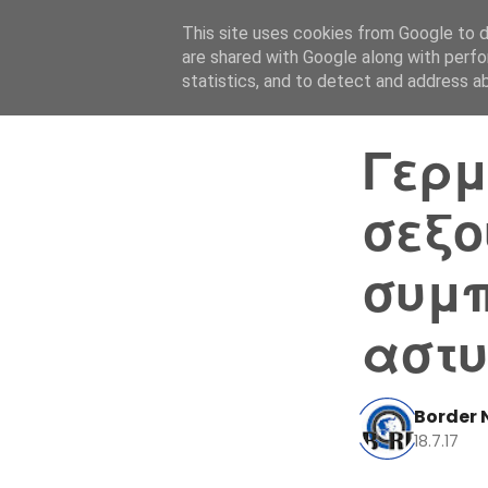
This site uses cookies from Google to de
are shared with Google along with perfo
statistics, and to detect and address a
Γερμ
σεξο
συμπ
αστυ
Border 
18.7.17