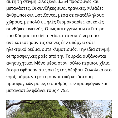
αυτή τη στιγμή φιλοξενεί 3.354 πρόσφυγες και
μετανάστες. Οι συνθήκες είναι τραγικές. Χιλιάδες
άνθρωποι συνωστίζονται μέσα σε ακατάλληλους
χώρους, με πολύ υψηλές θερμοκρασίες και κακές
συνθήκες υγιεινής. Όπως καταγγέλλουν οι Γιατροί
του Κόσμου στο iefimerida, στα κοντέινερ που
αντικατέστησαν τις σκηνές δεν υπάρχει ούτε
ηλεκτρικό ρεύμα, ούτε κλιματισμός. Την ίδια στιγμή,
οι προσφυγικές ροές από την Τουρκία αυξάνονται
ανησυχητικά. Μόνο μέσα στον Ιούλιο περίπου χίλια
άτομα έφθασαν στις ακτές της Λέσβου. Συνολικά στο
νησί, σύμφωνα με τη συνοπτική κατάσταση
προσφυγικών ροών, ο αριθμός των προσφύγων και
μεταναστών φθάνει τους 4.752.