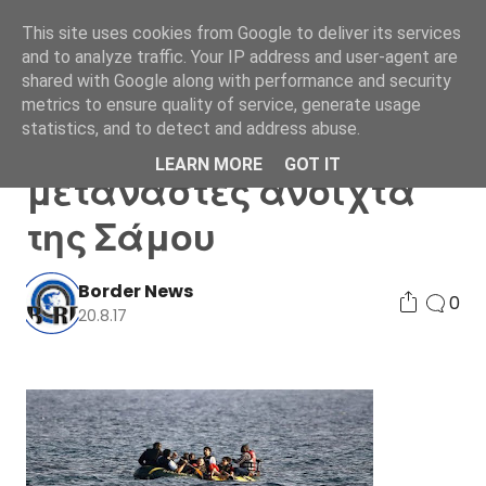
This site uses cookies from Google to deliver its services
and to analyze traffic. Your IP address and user-agent are
shared with Google along with performance and security
metrics to ensure quality of service, generate usage
statistics, and to detect and address abuse.
Διασώθηκαν 46
LEARN MORE
GOT IT
μετανάστες ανοιχτά
της Σάμου
Border News
0
20.8.17