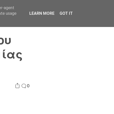
er-agent
Συνδικαλισμός Σ.Α.
Επικοινωνία
Κόσμος
rate usage
LEARN MORE
GOT IT
ου
μίας
0