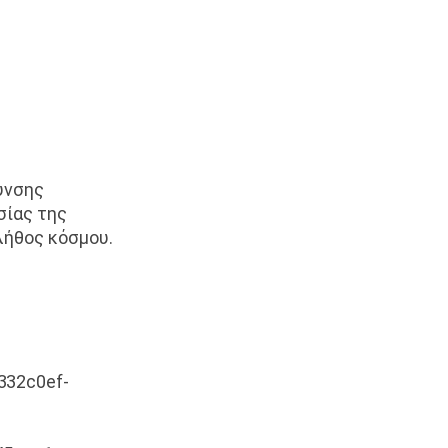
υνσης
σίας της
λήθος κόσμου.