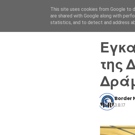
This site uses cookies from Google to de
are shared with Google along with perfo
statistics, and to detect and address a
Εγκα
της 
Δρά
Border 
3.8.17