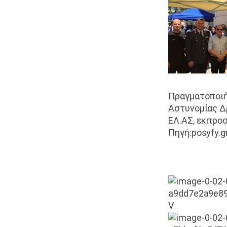
Πραγματοποιή
Αστυνομίας Δρ
ΕΛ.ΑΣ, εκπρο
Πηγή:posyfy.g
0