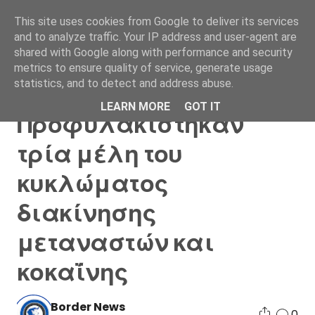
This site uses cookies from Google to deliver its services
and to analyze traffic. Your IP address and user-agent are
shared with Google along with performance and security
metrics to ensure quality of service, generate usage
statistics, and to detect and address abuse.
Κρήτη:
LEARN MORE
GOT IT
Προφυλακίστηκαν
τρία μέλη του
κυκλώματος
διακίνησης
μεταναστών και
κοκαΐνης
Border News
0