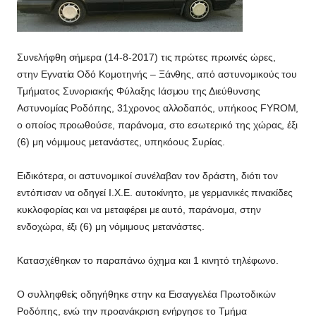
Συνελήφθη σήμερα (14-8-2017) τις πρώτες πρωινές ώρες,
στην Εγνατία Οδό Κομοτηνής – Ξάνθης, από αστυνομικούς του
Τμήματος Συνοριακής Φύλαξης Ιάσμου της Διεύθυνσης
Αστυνομίας Ροδόπης, 31χρονος αλλοδαπός, υπήκοος FYROM,
ο οποίος προωθούσε, παράνομα, στο εσωτερικό της χώρας, έξι
(6) μη νόμιμους μετανάστες, υπηκόους Συρίας.
Ειδικότερα, οι αστυνομικοί συνέλαβαν τον δράστη, διότι τον
εντόπισαν να οδηγεί Ι.Χ.Ε. αυτοκίνητο, με γερμανικές πινακίδες
κυκλοφορίας και να μεταφέρει με αυτό, παράνομα, στην
ενδοχώρα, έξι (6) μη νόμιμους μετανάστες.
Κατασχέθηκαν το παραπάνω όχημα και 1 κινητό τηλέφωνο.
Ο συλληφθείς οδηγήθηκε στην κα Εισαγγελέα Πρωτοδικών
Ροδόπης, ενώ την προανάκριση ενήργησε το Τμήμα