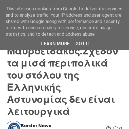
This site uses cookies from Google to deliver its services
and to analyze traffic. Your IP address and user-agent are
shared with Google along with performance and security
metrics to ensure quality of service, generate usage
statistics, and to detect and address abuse.
Στράτος
LEARN MORE
GOT IT
Μαυροειδάκος:Σχεδόν
τα μισά περιπολικά
του στόλου της
Ελληνικής
Αστυνομίας δεν είναι
λειτουργικά
Border News
0