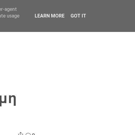
er-agent
Συνδικαλισμός Σ.Α.
Επικοινωνία
Κόσμος
rate usage
LEARN MORE
GOT IT
 μη