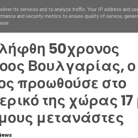
liver its services and to analyze traffic. Your IP address and us
Αρχική Σελίδα
Ελλάδα
rmance and security metrics to ensure quality of service, gene
buse.
λήφθη 50χρονος
οος Βουλγαρίας, ο
ος προωθούσε στο
ερικό της χώρας 17
μους μετανάστες
News