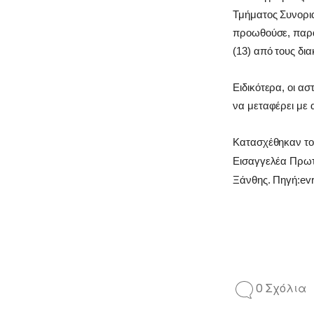
Τμήματος Συνορι
προωθούσε, παράν
(13) από τους δια
Ειδικότερα, οι ασ
να μεταφέρει με 
Κατασχέθηκαν το
Εισαγγελέα Πρωτ
Ξάνθης. Πηγή:evr
0 Σχόλια