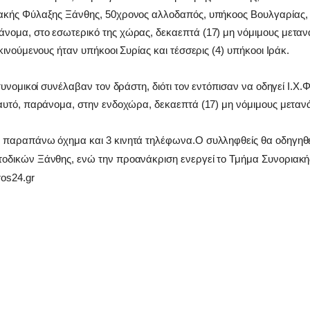
ακής Φύλαξης Ξάνθης, 50χρονος αλλοδαπός, υπήκοος Βουλγαρίας, 
ομα, στο εσωτερικό της χώρας, δεκαεπτά (17) μη νόμιμους μετανά
κινούμενους ήταν υπήκοοι Συρίας και τέσσερις (4) υπήκοοι Ιράκ.
τυνομικοί συνέλαβαν τον δράστη, διότι τον εντόπισαν να οδηγεί Ι.Χ.Φ
αυτό, παράνομα, στην ενδοχώρα, δεκαεπτά (17) μη νόμιμους μεταν
 παραπάνω όχημα και 3 κινητά τηλέφωνα.Ο συλληφθείς θα οδηγηθεί
οδικών Ξάνθης, ενώ την προανάκριση ενεργεί το Τμήμα Συνοριακ
os24.gr