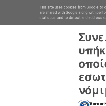
This site uses cookies from Google to de
are shared with Google along with perfo
statistics, and to detect and address a
Συνε
υπήκ
οποί
εσωτ
νόμι
Border 