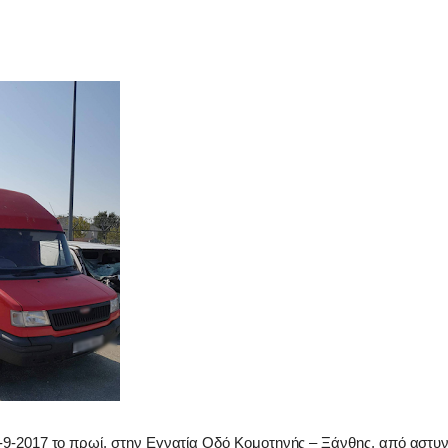
-9-2017 το πρωί, στην Εγνατία Οδό Κομοτηνής – Ξάνθης, από αστυν