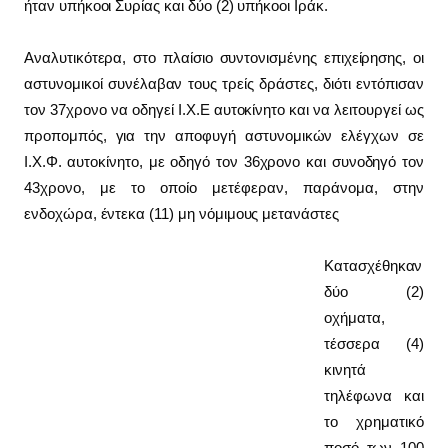
ήταν υπήκοοι Συρίας και δύο (2) υπήκοοι Ιράκ.
Αναλυτικότερα, στο πλαίσιο συντονισμένης επιχείρησης, οι
αστυνομικοί συνέλαβαν τους τρείς δράστες, διότι εντόπισαν
τον 37χρονο να οδηγεί Ι.Χ.Ε αυτοκίνητο και να λειτουργεί ως
προπομπός, για την αποφυγή αστυνομικών ελέγχων σε
Ι.Χ.Φ. αυτοκίνητο, με οδηγό τον 36χρονο και συνοδηγό τον
43χρονο, με το οποίο μετέφεραν, παράνομα, στην
ενδοχώρα, έντεκα (11) μη νόμιμους μετανάστες
Κατασχέθηκαν
δύο (2)
οχήματα,
τέσσερα (4)
κινητά
τηλέφωνα και
το χρηματικό
ποσό των 100