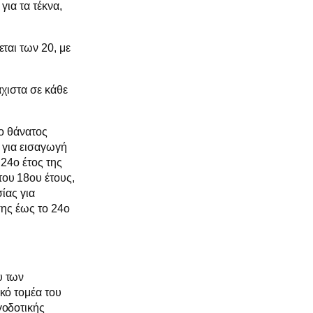
για τα τέκνα,
ται των 20, με
άχιστα σε κάθε
 ο θάνατος
 για εισαγωγή
 24ο έτος της
ου 18ου έτους,
ίας για
σης έως το 24ο
υ των
κό τομέα του
γοδοτικής