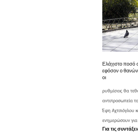
Ελάχιστο ποσό σ
εφόσον ο θανών
οι
ρυθμίσεις θα τεθ
αντιπροσωπεία τ
Έφη Αχτσιόγλου 
ενημερώσουν για 
0
Για τις συντάξε