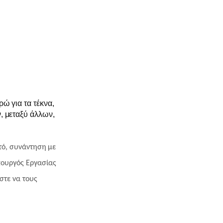
ώ για τα τέκνα,
, μεταξύ άλλων,
τό, συνάντηση με
πουργός Εργασίας
στε να τους