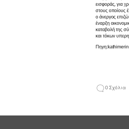
εισφοράς, για χ
στους οποίους έ
ο άνεργος επιζ
έναρξη οικονομι
καταβολή της σύ
και τόκων υπερ
Πηγη:kathimerini
0 Σχόλια