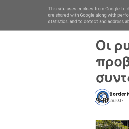
This site uses cookies from Google to de
are shared with Google along with perfo
statistics, and to detect and address a
Οι ρ
προβ
συντ
Border 
28.10.17