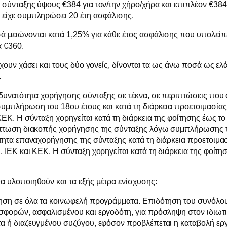
 σύνταξης ύψους €384 για τον/την χήρο/χήρα και επιπλέον €384 
 είχε συμπληρώσει 20 έτη ασφάλισης.
ά μειώνονται κατά 1,25% για κάθε έτος ασφάλισης που υπολείπε
α €360.
έχουν χάσει και τους δύο γονείς, δίνονται τα ως άνω ποσά ως ελ
.
 δυνατότητα χορήγησης σύνταξης σε τέκνα, σε περιπτώσεις που
συμπλήρωση του 18ου έτους και κατά τη διάρκεια προετοιμασίας
ΚΕΚ. Η σύνταξη χορηγείται κατά τη διάρκεια της φοίτησης έως το
ρίπτωση διακοπής χορήγησης της σύνταξης λόγω συμπλήρωσης τ
ότητα επαναχορήγησης της σύνταξης κατά τη διάρκεια προετοιμασ
, ΙΕΚ και ΚΕΚ. Η σύνταξη χορηγείται κατά τη διάρκεια της φοίτη
α υλοποιηθούν και τα εξής μέτρα ενίσχυσης:
τηση σε όλα τα κοινωφελή προγράμματα. Επιδότηση του συνόλο
σφορών, ασφαλισμένου και εργοδότη, για πρόσληψη στον ιδιωτι
α ή διαζευγμένου συζύγου, εφόσον προβλέπεται η καταβολή ερ