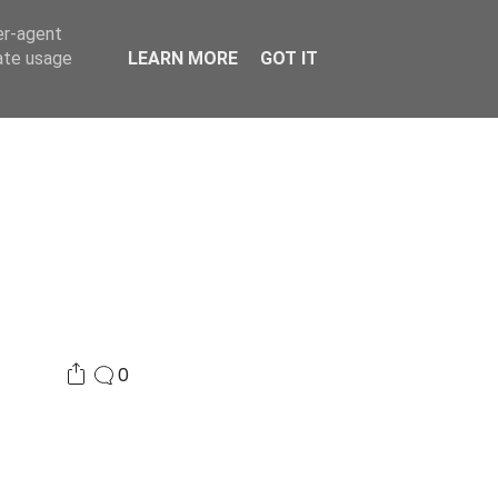
er-agent
Συνδικαλισμός Σ.Α.
Επικοινωνία
Κόσμος
rate usage
LEARN MORE
GOT IT
0