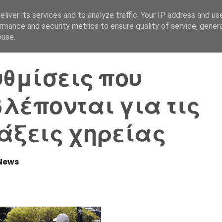
liver its services and to analyze traffic. Your IP address and us
Αρχική Σελίδα
Ελλάδα
rmance and security metrics to ensure quality of service, gene
buse.
υθμίσεις που
λέπονται για τις
άξεις χηρείας
News