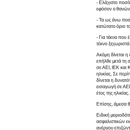
- Ελάχιστο ποσό
εφόσον ο θανών
- Τα ως άνω ποσ
κατώτατο όριο τ
- Για τέκνα που 
τέκνο ξεχωριστά
Ακόμη δίνεται η
επήλθε μετά τη 
σε ΑΕΙ, ΙΕΚ και 
ηλικίας. Σε πε
δίνεται η δυνατ
εισαγωγή σε ΑΕΙ
έτος της ηλικίας.
Επίσης, άμεσα θ
Ειδική μοριοδό
ασφαλιστικών ει
ανέργου επιζώντ