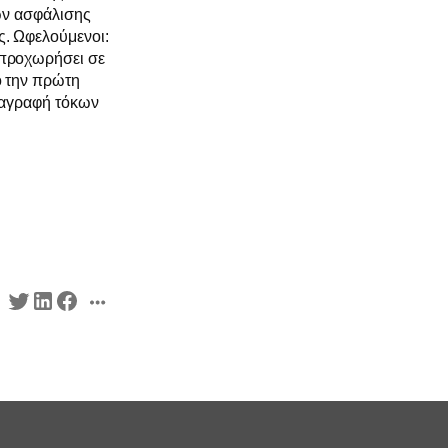
δων ασφάλισης
ς. Ωφελούμενοι:
 προχωρήσει σε
ό την πρώτη
διαγραφή τόκων