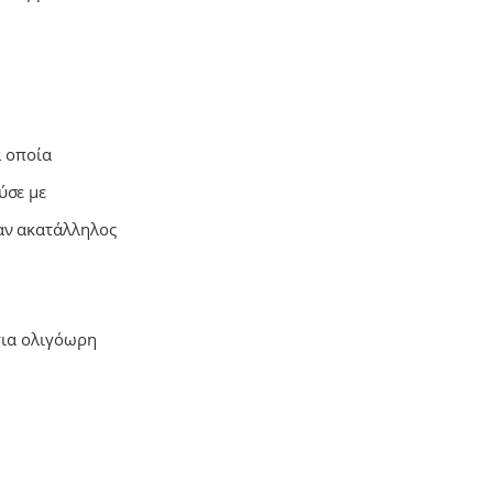
α οποία
ύσε με
αν ακατάλληλος
για ολιγόωρη