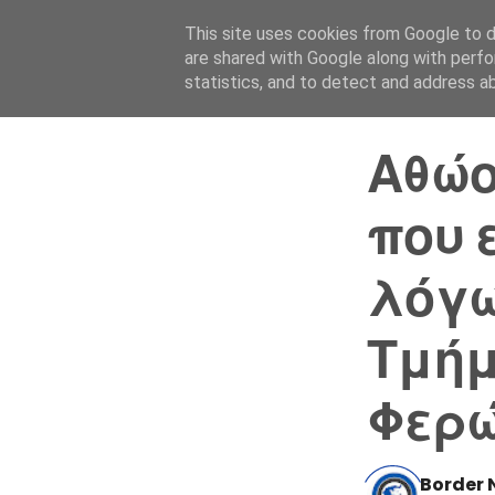
This site uses cookies from Google to de
are shared with Google along with perfo
statistics, and to detect and address a
Αθώο
που 
λόγω
Τμήμ
Φερ
Border 