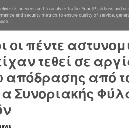
liver its services and to analyze traffic. Your IP address and us
Αρχική Σελίδα
Ελλάδα
rmance and security metrics to ensure quality of service, gene
buse.
ι οι πέντε αστυνομ
είχαν τεθεί σε αργ
 απόδρασης από τ
α Συνοριακής Φύλ
ών
News