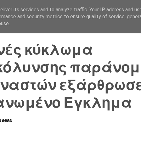
liver its services and to analyze traffic. Your IP address and us
Αρχική Σελίδα
Ελλάδα
rmance and security metrics to ensure quality of service, gene
buse.
νές κύκλωμα
κόλυνσης παράνο
ναστών εξάρθρωσε
ανωμένο Εγκλημα
News