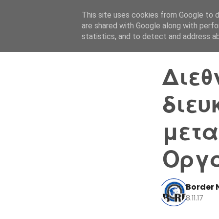
This site uses cookies from Google to de
are shared with Google along with perfo
statistics, and to detect and address a
Διεθ
διευ
μετα
Οργ
Border 
8.11.17