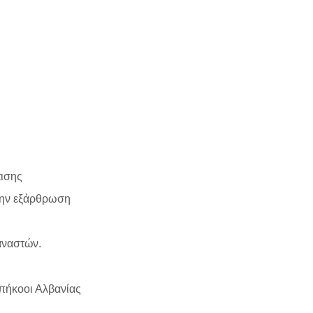
πισης
 την εξάρθρωση
αναστών.
υπήκοοι Αλβανίας