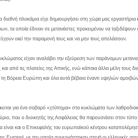
α διεθνή πλοκάμια είχε δημιουργήσει στη χώρα μας εργαστήρια
ν, τα οποία έδιναν σε μετανάστες προκειμένου να ταξιδέψουν
ιτύχουν εκεί την παραμονή τους και να μην τους απελάσουν.
υκλώματος είχαν αναλάβει την εξεύρεση των παράνομων μεταν
 και από τις πλατείες της Αττικής, ενώ κάποια άλλα μέλη τους δ
ς τη Βόρεια Ευρώπη και όλα αυτά βέβαια έναντι υψηλών αμοιβών
όκειται για ένα σοβαρό «χτύπημα» στα κυκλώματα των λαθροδιακ
αύριο, που ο διοικητής της Ασφάλειας θα παρουσιάσει στον τύπο 
α είναι και ο Επικεφαλής του ευρωπαϊκού κέντρου καταπολέμη
ης Europol, με την οποία συνεργάστηκαν στενά οι ελληνικές αρχ