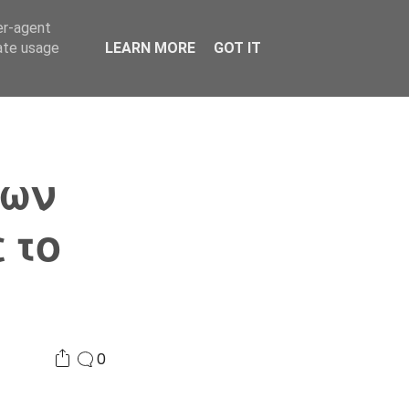
er-agent
Συνδικαλισμός Σ.Α.
Επικοινωνία
Κόσμος
rate usage
LEARN MORE
GOT IT
μων
 το
0