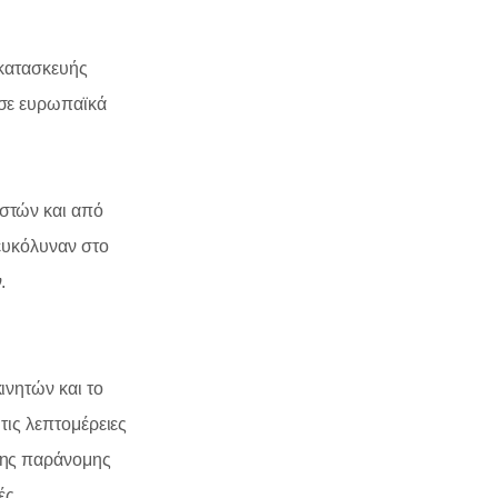
 κατασκευής
 σε ευρωπαϊκά
αστών και από
ιευκόλυναν στο
.
ινητών και το
τις λεπτομέρειες
σης παράνομης
ές.