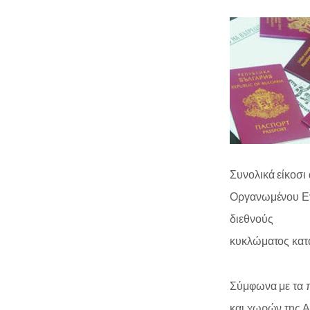
Συνολικά είκοσι
Οργανωμένου Εγκ
διεθνούς
κυκλώματος κατ
0
Σύμφωνα με τα π
και χωρών της Α