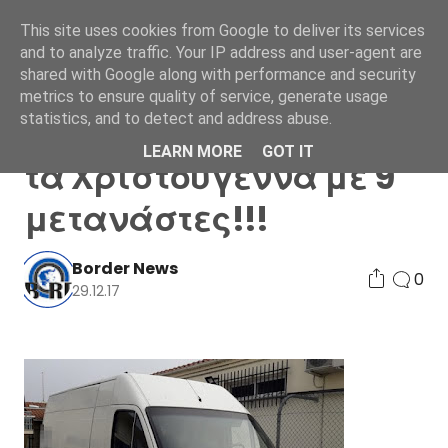
This site uses cookies from Google to deliver its services
and to analyze traffic. Your IP address and user-agent are
shared with Google along with performance and security
metrics to ensure quality of service, generate usage
statistics, and to detect and address abuse.
Είπαν να περάσουν…
LEARN MORE
GOT IT
τα Χριστούγεννα με 9
μετανάστες!!!
Border News
0
29.12.17