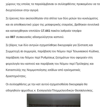
χώρους της οποίας τα παραλάμβαναν οι συλληφθέντες προκειμένου να τα
διοχετεύσουν στην αγορά.
Σε έρευνες που ακολούθησαν στα σπίτια των δύο μελών του κυκλώματος
και σε αποθηκευτικό χώρο της μεταφορικής εταιρείας, βρέθηκαν συνολικά
και κατασχέθηκαν επιπλέον
17.441
πακέτα λαθραία τσιγάρα
και
887
συσκευασίες αδασμολόγητου καπνού.
Σε βάρος των δύο αντρών σχηματίσθηκε δικογραφία για Σύσταση και
Συμμετοχή σε συμμορία, παράβαση του Νόμου περί Τελωνειακού Κώδικα,
παράβαση του Νόμου περί Ρυθμίσεως ζητημάτων που αφορούν στη
φορολογία του καπνού και παράβαση του Νόμου περί Πρόληψης και
Καταστολής της Νομιμοποίησης εσόδων από εγκληματικές
δραστηριότητες.
Οι συλληφθέντες με την κατ αυτού σχηματισθείσα δικογραφία θα
οδηγηθούν αρμοδίως κ. Εισαγγελέα Πλημμελειοδικών Θεσσαλονίκης.