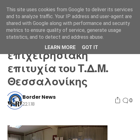
This site uses cookies from Google to deliver its services
and to analyze traffic. Your IP address and user-agent are
shared with Google along with performance and security
metrics to ensure quality of service, generate usage
statistics, and to detect and address abuse.
Μεγάλη
LEARN MORE
GOT IT
επιχειρησιακή
επιτυχία του Τ.Δ.Μ.
Θεσσαλονίκης
Border News
0
22.1.18