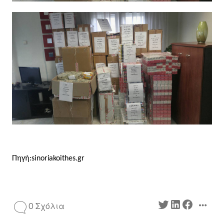
Πηγή:sinoriakoithes.gr
0 Σχόλια