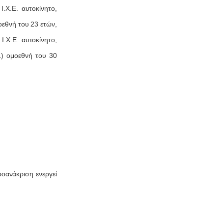
.Χ.Ε. αυτοκίνητο,
οεθνή του 23 ετών,
.Χ.Ε. αυτοκίνητο,
1) ομοεθνή του 30
οανάκριση ενεργεί