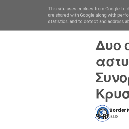
This site uses cookies from Google to de
are shared with Google along with perfo
statistics, and to detect and address a
Δυο 
αστυ
Συνο
Κρυ
Border 
9.1.18