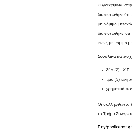
Συγκεκριμένα στη
διαπιστώθηκε ότι 
μη νόμιμο μετανά
διαπιστώθηκε ότι
ετών, μη νόμιμο μ
Συνολικά κατασχ
δύο (2) Ι.Χ.Ε.
τρία (3) κινη
χρηματικό πο
Οι συλληφθέντες 
το Τμήμα Συνορια
Πηγή:policenet.gr