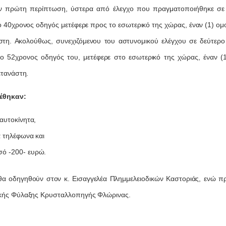
ν πρώτη περίπτωση, ύστερα από έλεγχο που πραγματοποιήθηκε σε Ι
ο 40χρονος οδηγός μετέφερε προς το εσωτερικό της χώρας, έναν (1) ομ
στη. Ακολούθως, συνεχιζόμενου του αστυνομικού ελέγχου σε δεύτερο Ι
 ο 52χρονος οδηγός του, μετέφερε στο εσωτερικό της χώρας, έναν (
ετανάστη.
έθηκαν:
 αυτοκίνητα,
τά τηλέφωνα και
σό -200- ευρώ.
θα οδηγηθούν στον κ. Εισαγγελέα Πλημμελειοδικών Καστοριάς, ενώ πρ
κής Φύλαξης Κρυσταλλοπηγής Φλώρινας.