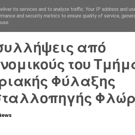
liver its services and to analyze traffic. Your IP address and us
Αρχική Σελίδα
Ελλάδα
rmance and security metrics to ensure quality of service, gene
buse.
συλλήψεις από
νομικούς του Τμήμ
ριακής Φύλαξης
σταλλοπηγής Φλώρ
News