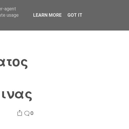
er-agent
Συνδικαλισμός Σ.Α.
Επικοινωνία
Κόσμος
rate usage
LEARN MORE
GOT IT
ατος
ινας
0