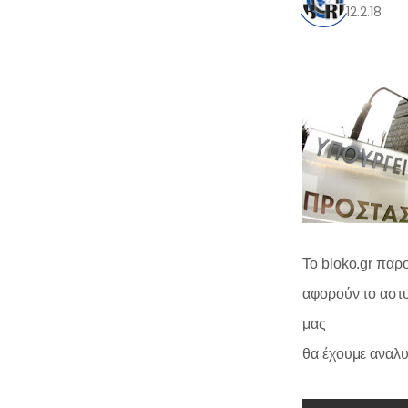
12.2.18
Το bloko.gr παρ
αφορούν το αστυ
0
μας
θα έχουμε αναλυ