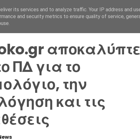
liver its services and to analyze traffic. Your IP address and us
Αρχική Σελίδα
Ελλάδα
rmance and security metrics to ensure quality of service, gene
buse.
loko.gr αποκαλύπτε
το ΠΔ για το
ολόγιο, την
λόγηση και τις
θέσεις
News