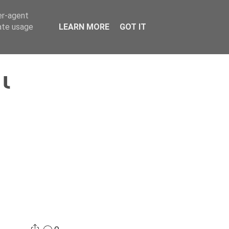
er-agent
Συνδικαλισμός Σ.Α.
Επικοινωνία
Κόσμος
rate usage
LEARN MORE
GOT IT
ι