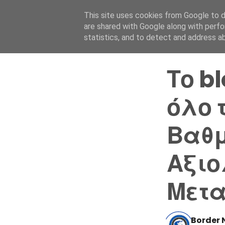
This site uses cookies from Google to de
are shared with Google along with perfo
statistics, and to detect and address a
Το b
όλο 
Βαθμ
Αξιο
Μετα
Border 