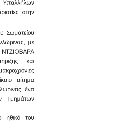
 Υπαλλήλων
ριστίες στην
ου Σωματείου
λώρινας, με
ο ΝΤΖΙΟΒΑΡΑ
ήριξης και
ακροχρόνιες
καιο αίτημα
λώρινας ένα
ων Τμημάτων
ο ηθικό του