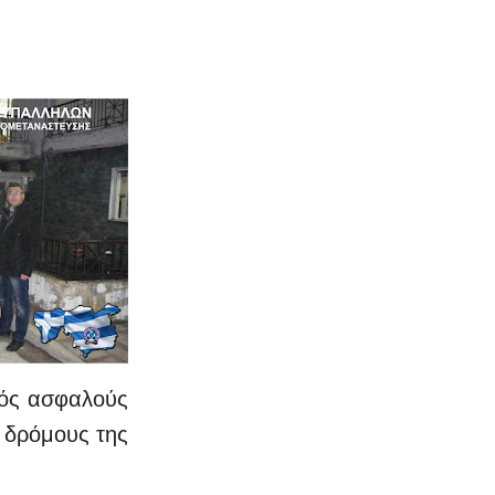
νός ασφαλούς
 δρόμους της