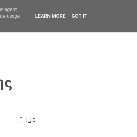
er-agent
Συνδικαλισμός Σ.Α.
Επικοινωνία
Κόσμος
rate usage
LEARN MORE
GOT IT
ης
0