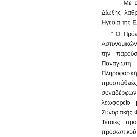
Με ανακοί
0
Δίωξης λαθρ
Ηγεσία της Ε
" Ο Πρόεδρο
Αστυνομικώ
την παρούσ
Παναγιώτη
Πληροφορικ
προσπάθειέ
συναδέρφων
λεωφορείο 
Συνοριακής 
Τέτοιες πρ
προσωπικού