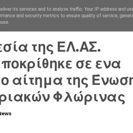
liver its services and to analyze traffic. Your IP address and us
Αρχική Σελίδα
Ελλάδα
rmance and security metrics to ensure quality of service, gene
buse.
εσία της ΕΛ.ΑΣ.
ποκρίθηκε σε ενα
ο αίτημα της Ένωσ
ριακών Φλώρινας
News