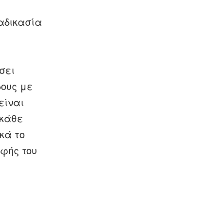
ιαδικασία
σει
δους με
είναι
«κάθε
κά το
οφής του