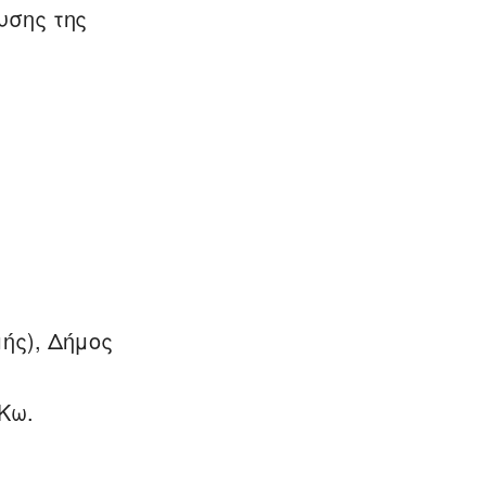
υσης της
ής), Δήμος
Κω.