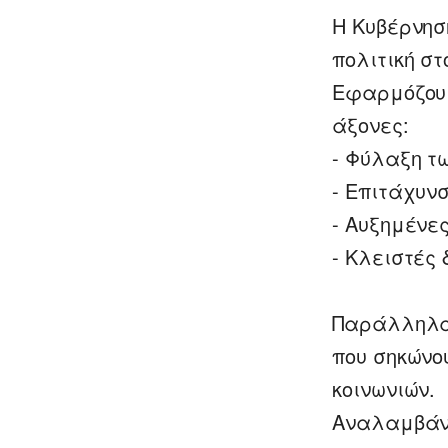
Η Κυβέρνησ
πολιτική σ
Εφαρμόζουμ
άξονες:
- Φύλαξη τ
- Επιτάχυν
- Αυξημένε
- Κλειστές 
Παράλληλα,
που σηκώνο
κοινωνιών.
Αναλαμβάνο