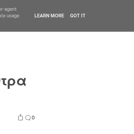
er-agent
Συνδικαλισμός Σ.Α.
Επικοινωνία
Κόσμος
rate usage
LEARN MORE
GOT IT
ντρα
0