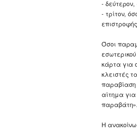
- δεύτερον
- τρίτον, ό
επιστροφής
Όσοι παραμ
εσωτερικού
κάρτα για 
κλειστές τα
παραβίαση 
αίτημα για
παραβάτη»
Η ανακοίνω