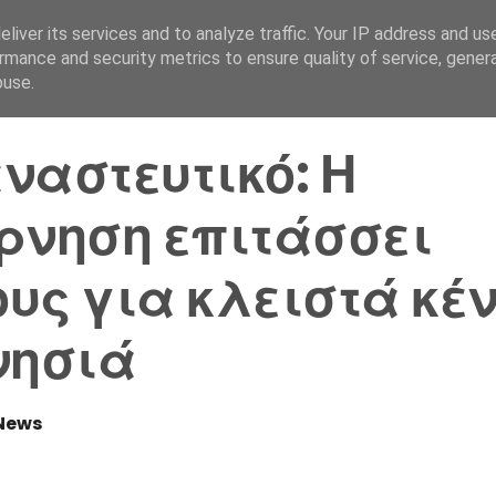
liver its services and to analyze traffic. Your IP address and us
Αρχική Σελίδα
Ελλάδα
rmance and security metrics to ensure quality of service, gene
buse.
ναστευτικό: Η
ρνηση επιτάσσει
υς για κλειστά κέ
νησιά
News