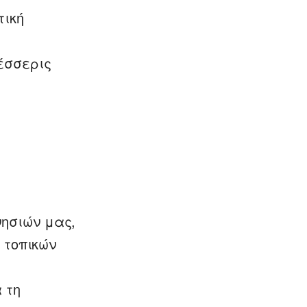
τική
έσσερις
ησιών μας,
 τοπικών
 τη