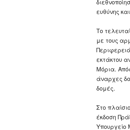
διεθνοποίη
ευθύνης κα
Το τελευτα
με τους αρ
Περιφερειά
εκτάκτου αν
Μόρια. Από
άναρχες δο
δομές.
Στο πλαίσι
έκδοση Πρά
Υπουργείο 