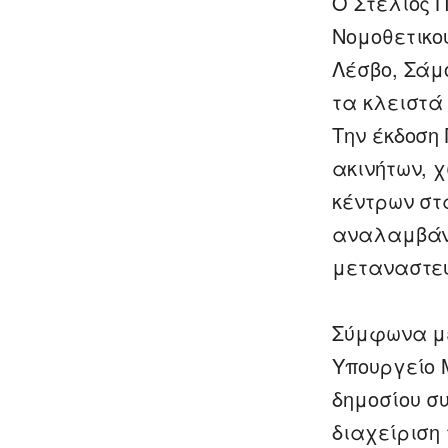
Ο Στέλιος 
Νομοθετικο
Λέσβο, Σάμ
τα κλειστά
Την έκδοση
ακινήτων, 
κέντρων στ
αναλαμβάνο
μεταναστευ
Σύμφωνα με
Υπουργείο 
δημοσίου σ
διαχείριση 