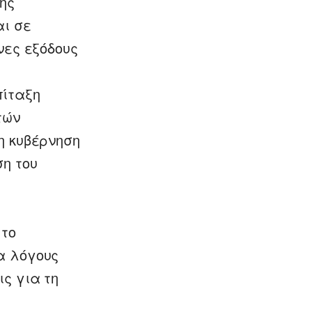
ης
αι σε
νες εξόδους
πίταξη
τών
η κυβέρνηση
η του
 το
α λόγους
ς για τη