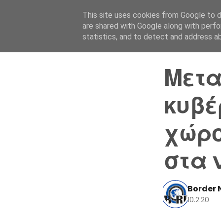
This site uses cookies from Google to de
are shared with Google along with perfo
statistics, and to detect and address a
Μετα
κυβέ
χώρο
στα 
Border 
10.2.20