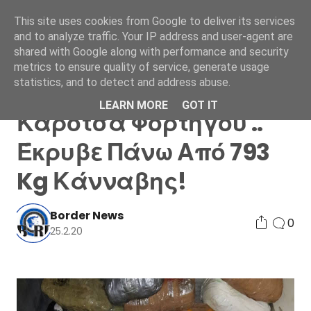
This site uses cookies from Google to deliver its services
and to analyze traffic. Your IP address and user-agent are
shared with Google along with performance and security
metrics to ensure quality of service, generate usage
statistics, and to detect and address abuse.
Hγουμενίτσα: Η
LEARN MORE
GOT IT
Καρότσα Φορτηγού ..
Έκρυβε Πάνω Από 793
Kg Κάνναβης!
Border News
0
25.2.20