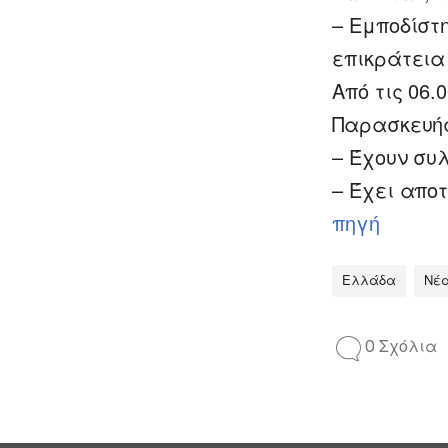
– Εμποδίστ
επικράτεια
Από τις 06.
Παρασκευής
– Έχουν συ
– Έχει απο
πηγή
Ελλάδα
Νέ
0 Σχόλια