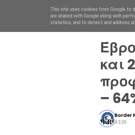
This site uses cookies from Google to de
are shared with Google along with perfo
statistics, and to detect and address a
Έβρο
και 
προφ
– 64
Border 
8.3.20