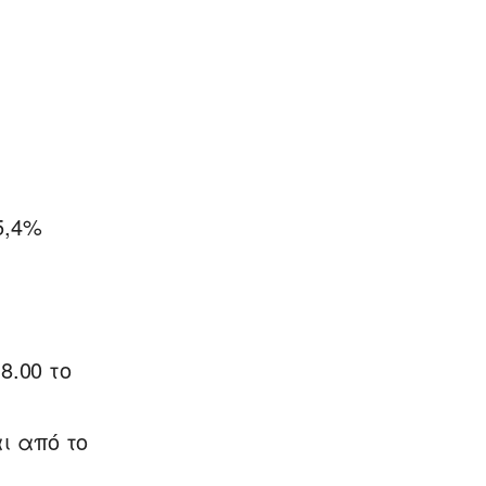
5,4%
8.00 το
ι από το