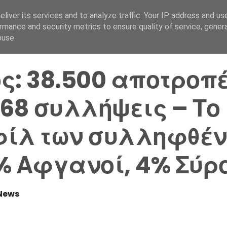
liver its services and to analyze traffic. Your IP address and us
Αρχική Σελίδα
Ελλάδα
rmance and security metrics to ensure quality of service, gene
buse.
ς: 38.500 αποτροπ
268 συλλήψεις – Το
ίλ των συλληφθέν
% Αφγανοί, 4% Σύρ
News