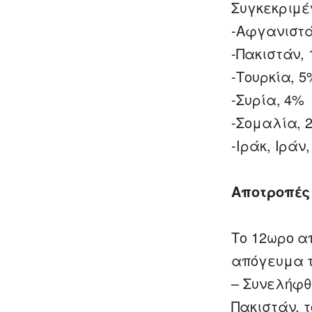
Συγκεκριμέ
-Αφγανιστά
-Πακιστάν,
-Τουρκία, 5
-Συρία, 4%
-Σομαλία, 
-Ιράκ, Ιράν
Αποτροπές
Το 12ωρο απ
απόγευμα τ
– Συνελήφθ
Πακιστάν, 