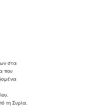
των στα
α που
εδομένα
ίου.
ό τη Συρία.