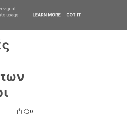
er-agent
Συνδικαλισμός Σ.Α.
Επικοινωνία
Κόσμος
rate usage
LEARN MORE
GOT IT
ές
των
οι
0