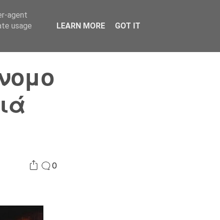
er-agent
Συνδικαλισμός Σ.Α.
Επικοινωνία
Κόσμος
rate usage
LEARN MORE
GOT IT
άνομο
ιά
0