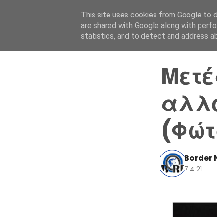
This site uses cookies from Google to de
are shared with Google along with perfo
statistics, and to detect and address a
Μετέ
αλλο
(Φώτ
Border 
7.4.21