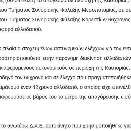
ς (06-04-2021) το απόγευμα σε περιοχή της Καστοριάς,
του Τμήματος Συνοριακής Φύλαξης Μεσοποταμίας, σε συ
του Τμήματος Συνοριακής Φύλαξης Κορεστίων 66χρονος 
αφορά αλλοδαπού.
το πλαίσιο στοχευμένων αστυνομικών ελέγχων για τον εν
αστηριοποιούνται στην παράνομη διακίνηση αλλοδαπών,
ναφερόμενους αστυνομικούς σε περιοχή της Καστοριάς, 
 οδηγό τον 66χρονο και σε έλεγχο που πραγματοποιήθηκ
παράνομα έναν 42χρονο αλλοδαπό, ο οποίος είχε επανέλ
εκκρεμούσε σε βάρος του το μέτρο της απαγόρευσης εισ
το ανωτέρω Δ.Χ.Ε. αυτοκίνητο που χρησιμοποιήθηκε για