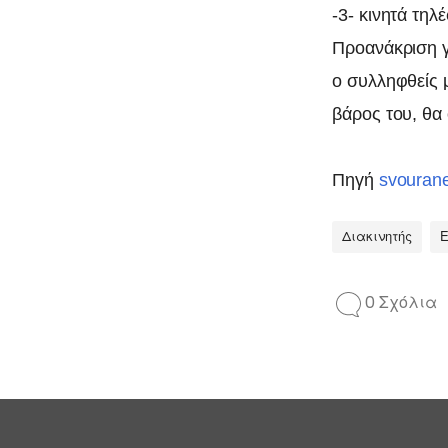
-3- κινητά τηλ
Προανάκριση γ
ο συλληφθείς 
βάρος του, θα
Πηγή
svouran
Διακινητής
0 Σχόλια