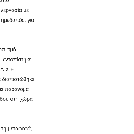
 από
νεργασία με
ημεδαπός, για
τοπισμό
 εντοπίστηκε
Δ.Χ.Ε.
ε διαπιστώθηκε
θει παράνομα
όδου στη χώρα
 τη μεταφορά,