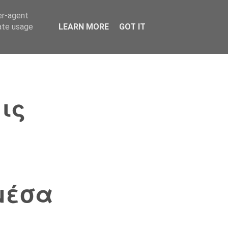
er-agent
Συνδικαλισμός Σ.Α.
Επικοινωνία
Κόσμος
rate usage
LEARN MORE
GOT IT
ις
μέσα