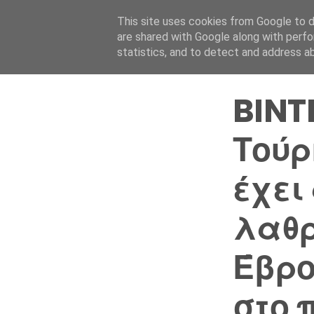
This site uses cookies from Google to de
are shared with Google along with perfo
statistics, and to detect and address a
BINT
Τούρ
έχει
λαθρ
Έβρο
στο 