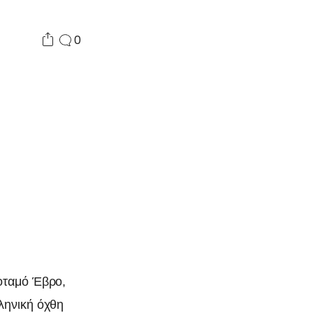
0
ποταμό Έβρο,
ληνική όχθη