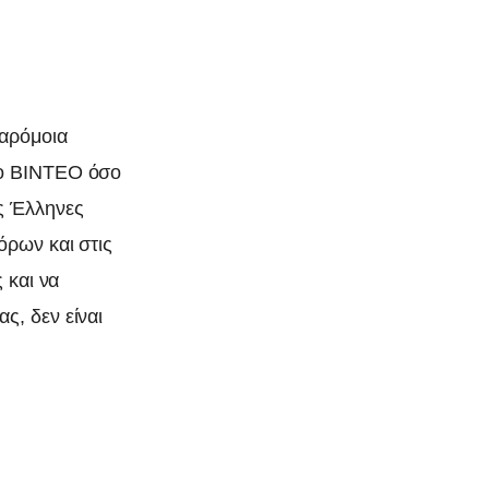
παρόμοια
το ΒΙΝΤΕΟ όσο
ς Έλληνες
όρων και στις
 και να
ς, δεν είναι