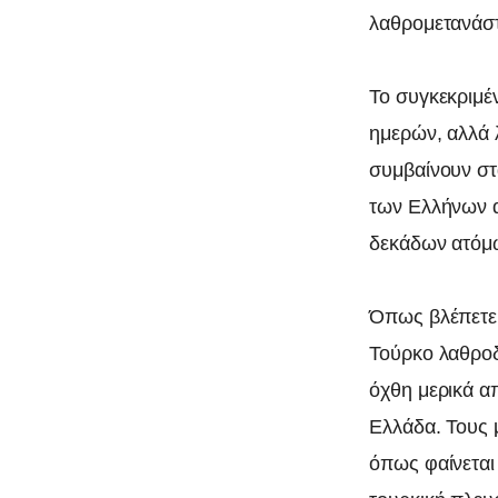
λαθρομετανάστ
Το συγκεκριμέν
ημερών, αλλά λ
συμβαίνουν στ
των Ελλήνων α
δεκάδων ατόμ
0
Όπως βλέπετε,
Τούρκο λαθροδ
όχθη μερικά α
Ελλάδα. Τους μ
όπως φαίνεται 