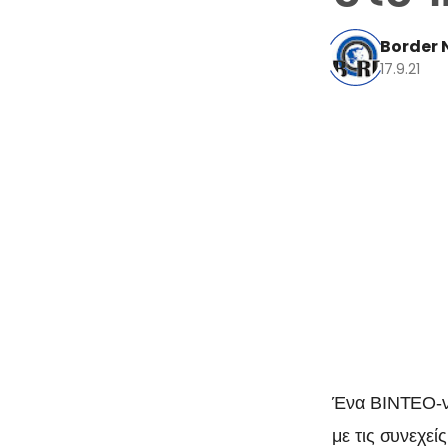
Border 
17.9.21
Ένα ΒΙΝΤΕΟ-ντ
με τις συνεχε