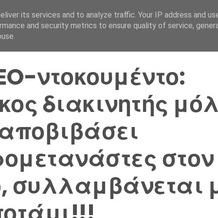
liver its services and to analyze traffic. Your IP address and us
Αρχική Σελίδα
Ελλάδα
rmance and security metrics to ensure quality of service, gene
buse.
EO-ντοκουμέντο:
κος διακινητής μόλ
 αποβιβάσει
ομετανάστες στον
, συλλαμβάνεται 
ποτάμι!!!