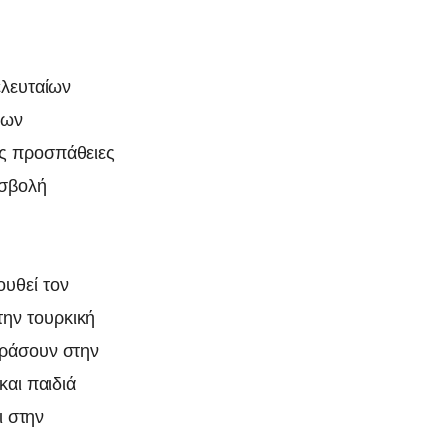
ελευταίων
σων
ις προσπάθειες
ισβολή
υθεί τον
ην τουρκική
εράσουν στην
και παιδιά
ι στην