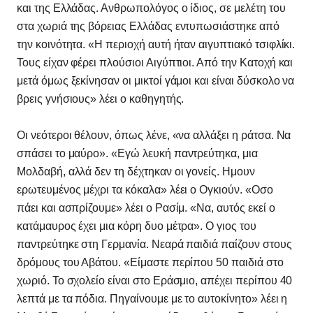
και της Ελλάδας. Ανθρωπολόγος ο ίδιος, σε μελέτη του
στα χωριά της βόρειας Ελλάδας εντυπωσιάστηκε από
την κοινότητα. «Η περιοχή αυτή ήταν αιγυπτιακό τσιφλίκι.
Τους είχαν φέρει πλούσιοι Αιγύπτιοι. Από την Κατοχή και
μετά όμως ξεκίνησαν οι μικτοί γάμοι και είναι δύσκολο να
βρεις γνήσιους» λέει ο καθηγητής.
Οι νεότεροι θέλουν, όπως λένε, «να αλλάξει η ράτσα. Να
σπάσει το μαύρο». «Εγώ λευκή παντρεύτηκα, μια
Μολδαβή, αλλά δεν τη δέχτηκαν οι γονείς. Ημουν
ερωτευμένος μέχρι τα κόκαλα» λέει ο Ογκιούν. «Οσο
πάει και ασπρίζουμε» λέει ο Ρασίμ. «Να, αυτός εκεί ο
κατάμαυρος έχει μια κόρη δυο μέτρα». Ο γιος του
παντρεύτηκε στη Γερμανία. Νεαρά παιδιά παίζουν στους
δρόμους του Αβάτου. «Είμαστε περίπου 50 παιδιά στο
χωριό. Το σχολείο είναι στο Εράσμιο, απέχει περίπου 40
λεπτά με τα πόδια. Πηγαίνουμε με το αυτοκίνητο» λέει η