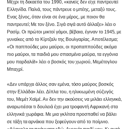
Μέχρι τη δεκαετία του 1990, «κανείς δεν είχε παντρευτεί
Ελληνίδα. Παλιά, τους πάντρευε ο μπέης, μεταξύ τους.
Ενας ξένος, όταν είναι σε ένα μέρος, με ποιον θα
παντρευτεί; Με τον ξένο. Σιγά σιγά αυτό άλλαξε» λέει ο
Ρασίμ. Οι πρώτοι μικτοί γάμοι, βέβαια, έγιναν το 1945, με
γυναίκες από το Κίρτζαλι της Βουλγαρίας. Αποτέλεσμα;
«Οι παππούδες μου μαύροι, οι προπαππούδες ακόμα
πιο μαύροι, τα παιδιά μου σπασμένα μαύρα, τα εγγόνια
μου παρδαλά!» λέει ο βοσκός του χωριού, Μεμέτογλου
Μπαχρί.
«Δεν υπάρχει άλλος σαν εμένα, τόσο μαύρος βοσκός
στην Ελλάδα» λέει. Δίπλα του, η ηλικιωμένη σύζυγός
του, Μεμέτ Χαϊμέ. Αν δεν την ακούσεις να μιλάει ελληνικά,
αναρωτιέσαι τι δουλειά έχει μια τροφαντή Αφρικανή στα
ελληνικά χωράφια. Με μια γκλίτσα προσπαθεί να βάλει
σε τάξη τα αρνάκια που ξεφεύγουν από το ποίμνιο.