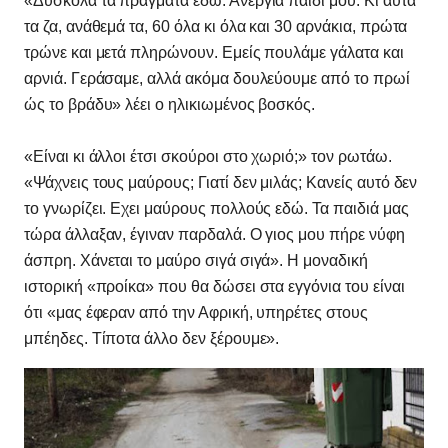
«Δύσκολα τα πράγματα εδώ. Ανεργία παιδί μου. Κι αυτά
τα ζα, ανάθεμά τα, 60 όλα κι όλα και 30 αρνάκια, πρώτα
τρώνε και μετά πληρώνουν. Εμείς πουλάμε γάλατα και
αρνιά. Γεράσαμε, αλλά ακόμα δουλεύουμε από το πρωί
ώς το βράδυ» λέει ο ηλικιωμένος βοσκός.
«Είναι κι άλλοι έτσι σκούροι στο χωριό;» τον ρωτάω.
«Ψάχνεις τους μαύρους; Γιατί δεν μιλάς; Κανείς αυτό δεν
το γνωρίζει. Εχει μαύρους πολλούς εδώ. Τα παιδιά μας
τώρα άλλαξαν, έγιναν παρδαλά. Ο γιος μου πήρε νύφη
άσπρη. Χάνεται το μαύρο σιγά σιγά». Η μοναδική
ιστορική «προίκα» που θα δώσει στα εγγόνια του είναι
ότι «μας έφεραν από την Αφρική, υπηρέτες στους
μπέηδες. Τίποτα άλλο δεν ξέρουμε».