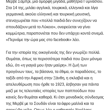
Μερβέ Σαμπρί, μια όμορφη μιγάδα, μαθήτρια Γυμνασίου.
Στα 14 της, μιλάει αγγλικά, τουρκικά, ελληνικά και λίγα
γερμανικά, ακούει ελληνική και τουρκική μουσική,
στεναχωριέται που «πολλά παιδιά δεν συνεχίζουν να
σπουδάζουν μετά το Λύκειο», ονειρεύεται να γίνει
κομμώτρια, παραπονιέται που δεν υπάρχει κοντά σινεμά.
«Περνάμε την ώρα μας στο facebook» λέει.
Για την ιστορία της οικογένειάς της δεν γνωρίζει πολλά.
Θυμάται, όπως τα περισσότερα παιδιά που ζουν μόνιμα
εδώ, ότι «η γιαγιά μου ήταν μαύρη». Η ζωή των
προγόνων τους, τα βάσανα, τα έθιμα, οι παραδόσεις, το
ταξίδι από την Αφρική στην Ξάνθη, η σκλαβιά και η
απελευθέρωση που ήρθε το 1923, έσβησαν για πάντα
μαζί με τις τελευταίες ιστορίες των παππούδων που
κανείς δεν θυμάται καθαρά. Κι έτσι μοναδικός σύνδεσμος
της Μερβέ με το Σουδάν είναι τα άφρο μαλλιά και τα
σαρκώδη χείλη. Οπως λέει ο καθηγητής Νικόλαος