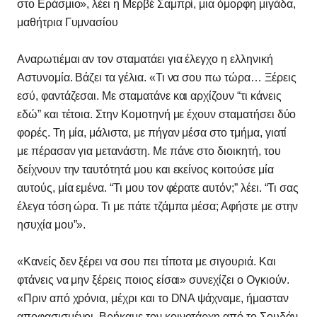
στο Εράσμιο», λέει η Μερβέ Σαμπρί, μια όμορφη μιγάδα,
μαθήτρια Γυμνασίου
Αναρωτιέμαι αν τον σταματάει για έλεγχο η ελληνική
Αστυνομία. Βάζει τα γέλια. «Τι να σου πω τώρα… Ξέρεις
εσύ, φαντάζεσαι. Με σταματάνε και αρχίζουν “τι κάνεις
εδώ” και τέτοια. Στην Κομοτηνή με έχουν σταματήσει δύο
φορές. Τη μία, μάλιστα, με πήγαν μέσα στο τμήμα, γιατί
με πέρασαν για μετανάστη. Με πάνε στο διοικητή, του
δείχνουν την ταυτότητά μου και εκείνος κοιτούσε μία
αυτούς, μία εμένα. “Τι μου τον φέρατε αυτόν;” λέει. “Τι σας
έλεγα τόση ώρα. Τι με πάτε τζάμπα μέσα; Αφήστε με στην
ησυχία μου”».
«Κανείς δεν ξέρει να σου πει τίποτα με σιγουριά. Και
φτάνεις να μην ξέρεις ποιος είσαι» συνεχίζει ο Ογκιούν.
«Πριν από χρόνια, μέχρι και το DNA ψάχναμε, ήμασταν
αποφασισμένοι. Βρήκαμε τον κοινοτάρχη από το Σουδάν