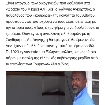
Είναι απόγονοι των οικογενειών που δούλευαν στα
χωράφια του Μεχμέτ Αλί» λέει ο Ιωάννης Αγκόρτσας, ο
παθολόγος που «κουράρει» την κοινότητα του Αβάτου,
προσπαθώντας ταυτόχρονα να τους φέρει σε επαφή με
την ιστορία τους. «Τους είχαν φέρει για να δουλεύουν στα
χωράφια. Οταν έγινε η ανταλλαγή πληθυσμών με τη
Συνθήκη της Λωζάννης, ή θα έφευγαν ή θα έμεναν εδώ.
Δεν είχαν πού αλλού να πάνε, γι’ αυτό και έμειναν εδώ.
Το 1923 έγιναν επίσημα Ελληνες πολίτες, και ως τέτοιοι
πήραν με εντολή της ελληνικής κυβέρνησης μερίδιο από
τα τσιφλίκια των Τούρκων» λέει ο ίδιος.