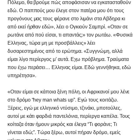
Πόλεμο, θα βρούμε πώς αποφάσισαν να εγκατασταθούν
εδώ. Ο παππούς μου έλεγε στον πατέρα μου ότι τους
προγόνους μας τους φέρανε στο λιμάνι στα Αβδηρα κι
από εκεί ήρθαν εδώ», λέει ο Ογκιούν Σαμπρί. «Οταν σε
ρωτάνε από πού είσαι, τι απαντάς;» τον ρωτάω. «Φυσικά
Ελληνας, τώρα μη με προσβάλλεις» λέει
δυσαρεστημένος από το ερώτημα. «Συγγνώμη, αλλά
είμαι λίγο περίεργος μ’ αυτά. Εχω πρόβλημα. Τραύματα
που έχω περάσει… Ελληνας είμαι. Εδώ γεννήθηκα, εδώ
υπηρέτησα».
«Οταν είμαι σε κάποια ξένη πόλη, οι Αφρικανοί μου λένε
στο δρόμο “hey man whats up”. Εγώ τους κοιτάζω.
Ξέρεις, εγώ με ελληνικό ντύσιμο, τζινάκι, μποτούλες,
αυτοί με κάτι φαρδιά παντελόνια, περίεργα καπέλα. Τους
κοίταζα όταν ήμουν μικρός και έλεγα “Τι φοράνε; Τι
γίνεται εδώ;”. Τώρα ξέρω, αυτοί πήραν δρόμο, εμείς