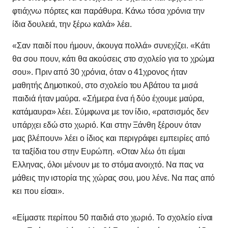
φτιάχνω πόρτες και παράθυρα. Κάνω τόσα χρόνια την
ίδια δουλειά, την ξέρω καλά» λέει.
«Σαν παιδί που ήμουν, άκουγα πολλά» συνεχίζει. «Κάτι
θα σου πουν, κάτι θα ακούσεις στο σχολείο για το χρώμα
σου». Πριν από 30 χρόνια, όταν ο 41χρονος ήταν
μαθητής Δημοτικού, στο σχολείο του Αβάτου τα μισά
παιδιά ήταν μαύρα. «Σήμερα ένα ή δύο έχουμε μαύρα,
κατάμαυρα» λέει. Σύμφωνα με τον ίδιο, «ρατσισμός δεν
υπάρχει εδώ στο χωριό. Και στην Ξάνθη ξέρουν όταν
μας βλέπουν» λέει ο ίδιος και περιγράφει εμπειρίες από
τα ταξίδια του στην Ευρώπη. «Οταν λέω ότι είμαι
Ελληνας, όλοι μένουν με το στόμα ανοιχτό. Να πας να
μάθεις την ιστορία της χώρας σου, μου λένε. Να πας από
κει που είσαι».
«Είμαστε περίπου 50 παιδιά στο χωριό. Το σχολείο είναι