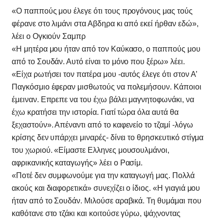
«Ο παππούς μου έλεγε ότι τους προγόνους μας τούς
φέρανε στο λιμάνι στα Αβδηρα κι από εκεί ήρθαν εδώ»,
λέει ο Ογκιούν Σαμπρ
«Η μητέρα μου ήταν από τον Καύκασο, ο παππούς μου
από το Σουδάν. Αυτό είναι το μόνο που ξέρω» λέει.
«Είχα ρωτήσει τον πατέρα μου -αυτός έλεγε ότι στον Α’
Παγκόσμιο έφεραν μισθωτούς να πολεμήσουν. Κάποιοι
έμειναν. Επρεπε να του έχω βάλει μαγνητοφωνάκι, να
έχω κρατήσει την ιστορία. Γιατί τώρα όλα αυτά θα
ξεχαστούν». Απέναντι από το καφενείο το τζαμί -λόγω
κρίσης δεν υπάρχει μιναρές- δίνει το θρησκευτικό στίγμα
του χωριού. «Είμαστε Ελληνες μουσουλμάνοι,
αφρικανικής καταγωγής» λέει ο Ρασίμ.
«Ποτέ δεν συμφωνούμε για την καταγωγή μας. Πολλά
ακούς και διαφορετικά» συνεχίζει ο ίδιος. «Η γιαγιά μου
ήταν από το Σουδάν. Μιλούσε αραβικά. Τη θυμάμαι που
καθότανε στο τζάκι και κοιτούσε γύρω, ψάχνοντας