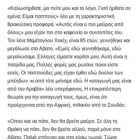
«Καλωσήρθατε, μα πείτε μου και το λόγο. Γιατί ήρθατε σε
εμένα; Είμαι παππούς» λέει με τη χαρακτηριστική
θρακιώτικη προφορά. «Αυτός είναι ο πιο μαύρος από
όλους» μου είχαν πει στο καφενείο οι συντοπίτες του.
Τον λένε Μεμέτογλου Χακίχ, είναι 85 ετών, γεννήθηκε και
μεγάλωσε στο Αβατο. «Εμείς εδώ γεννηθήκαμε, εδώ
μεγαλώσαμε. Ελληνες είμαστε κορίτσι μου. Αυτή είναι η
πατρίδα μας. Πολλές φορές μας ρωτάνε ποιοι είστε
εσείς. Οι παππούδες μας είχαν έρθει εδώ δούλοι των
μπέηδων -κι από τότε μείναμε εδώ. Η καταγωγή μας είναι
από την Αραβία» λέει υπερήφανος. Η επικρατέστερη
θεωρία για την καταγωγή τους, όμως, είναι ότι
προέρχονται από την Αφρική, πιθανόν από το Σουδάν.
«Οπου και να πάτε, δεν θα βρείτε μαύρο. Σε όλη τη
Θράκη να πάτε, δεν θα βρείτε αλλού, παρά μόνο στο
Αβατο. Παλιά υπήρχαν και στα γύρω χωριά. Τώρα