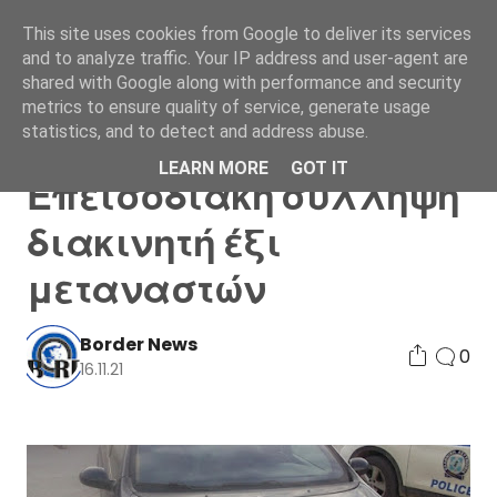
This site uses cookies from Google to deliver its services
and to analyze traffic. Your IP address and user-agent are
shared with Google along with performance and security
metrics to ensure quality of service, generate usage
statistics, and to detect and address abuse.
Αλεξανδρούπολη:
LEARN MORE
GOT IT
Επεισοδιακή σύλληψη
διακινητή έξι
μεταναστών
Border News
0
16.11.21