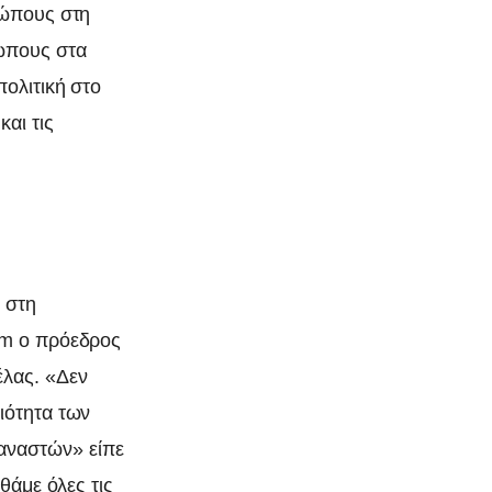
ρώπους στη
ώπους στα
ολιτική στο
αι τις
 στη
fm ο πρόεδρος
λας. «Δεν
ιότητα των
αναστών» είπε
θάμε όλες τις