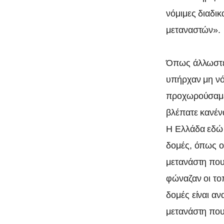
νόμιμες διαδι
μεταναστών».
Όπως άλλωστε
υπήρχαν μη νό
προχωρούσαμε 
βλέπατε κανέν
Η Ελλάδα εδώ κ
δομές, όπως ο
μετανάστη που 
φώναζαν οι τοπ
δομές είναι αν
μετανάστη που