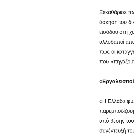
Ξεκαθάρισε πω
άσκηση του δ
εισόδου στη χώ
αλλοδαποί απο
πως οι καταγ
που «πηγάζουν
«Εργαλειοποί
«Η Ελλάδα φυλ
παρεμποδίζουμ
από θέσης το
συνέντευξή το