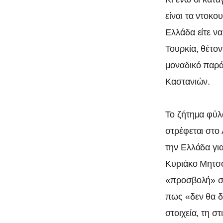
είναι τα ντοκ
Ελλάδα είτε ν
Τουρκία, θέτο
μοναδικό παρά
Καστανιών.
Το ζήτημα φύλ
0
στρέφεται στο
την Ελλάδα γ
Κυριάκο Μητσο
«προσβολή» στ
πως «δεν θα δ
στοιχεία, τη σ