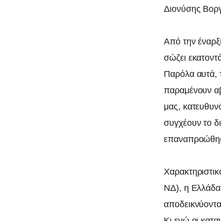
Διονύσης Βορ
Από την έναρξ
σώζει εκατοντ
Παρόλα αυτά, τ
παραμένουν α
μας, κατευθυν
συγχέουν το δ
επαναπροώθη
Χαρακτηριστικ
ΝΔ), η Ελλάδα
αποδεικνύοντας
Κι ενώ οι κατα