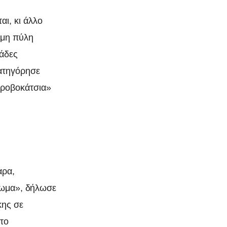
ι, κι άλλο
ημη πύλη
ιάδες
ατηγόρησε
προβοκάτσια»
αρα,
αίωμα», δήλωσε
κης σε
το