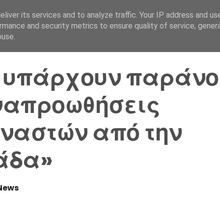
liver its services and to analyze traffic. Your IP address and us
Αρχική Σελίδα
Ελλάδα
rmance and security metrics to ensure quality of service, gene
buse.
 υπάρχουν παράνο
ναπροωθήσεις
ναστών από την
άδα»
News