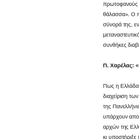
πρωτοφανούς έ
θάλασσα». Ο 
σύνορά της, ε
μεταναστευτικό
συνθήκες διαβ
Π. Χαρέλας: «
Πως η Ελλάδα 
διαχείριση τω
της Πανελλήν
υπάρχουν αποδ
αρχών της Ελ
κι υποστήριξε 