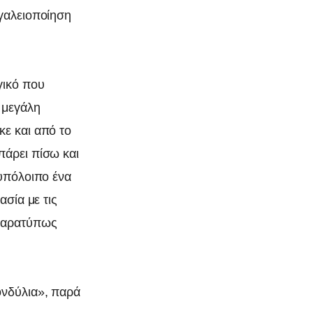
ργαλειοποίηση
γικό που
 μεγάλη
κε και από το
πάρει πίσω και
 υπόλοιπο ένα
ασία με τις
 παρατύπως
ονδύλια», παρά