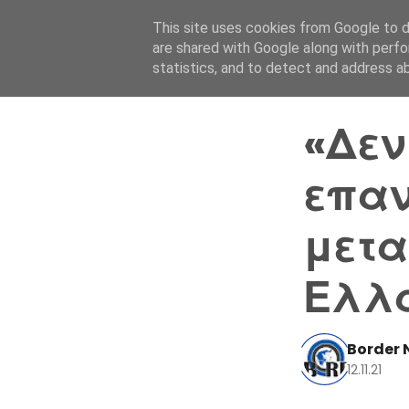
This site uses cookies from Google to de
are shared with Google along with perfo
statistics, and to detect and address a
«Δεν
επα
μετα
Ελλ
Border 
12.11.21