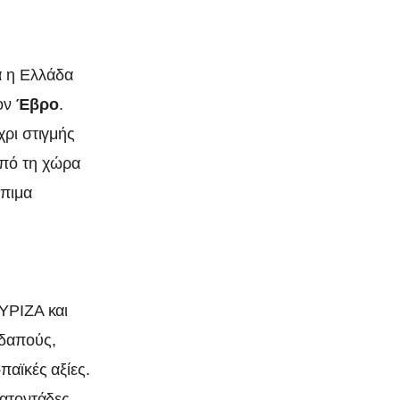
α η Ελλάδα
τον
Έβρο
.
χρι στιγμής
πό τη χώρα
όπιμα
ΣΥΡΙΖΑ και
οδαπούς,
παϊκές αξίες.
κατοντάδες