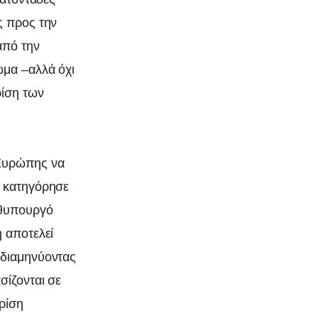
ς προς την
από την
ωμα –αλλά όχι
ρίση των
 Ευρώπης να
l κατηγόρησε
ωθυπουργό
 αποτελεί
 διαμηνύοντας
σίζονται σε
κρίση