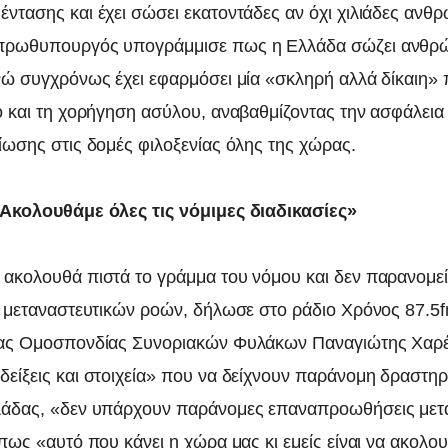
ντασης και έχει σώσει εκατοντάδες αν όχι χιλιάδες ανθ
πρωθυπουργός υπογράμμισε πως η Ελλάδα σώζει ανθρ
νώ συγχρόνως έχει εφαρμόσει μία «σκληρή αλλά δίκαιη» π
 και τη χορήγηση ασύλου, αναβαθμίζοντας την ασφάλεια κ
ίωσης στις δομές φιλοξενίας όλης της χώρας.
Ακολουθάμε όλες τις νόμιμες διαδικασίες»
ακολουθά πιστά το γράμμα του νόμου και δεν παρανομεί
ν μεταναστευτικών ροών, δήλωσε στο ράδιο Χρόνος 87.5
ιας Ομοσπονδίας Συνοριακών Φυλάκων Παναγιώτης Χαρέ
είξεις και στοιχεία» που να δείχνουν παράνομη δραστηρ
λάδας, «δεν υπάρχουν παράνομες επαναπροωθήσεις μετ
πως «αυτό που κάνει η χώρα μας κι εμείς είναι να ακολου