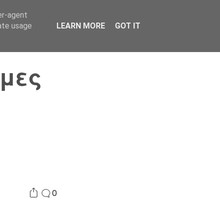
er-agent
Συνδικαλισμός Σ.Α.
Επικοινωνία
Κόσμος
rate usage
LEARN MORE
GOT IT
μες
0