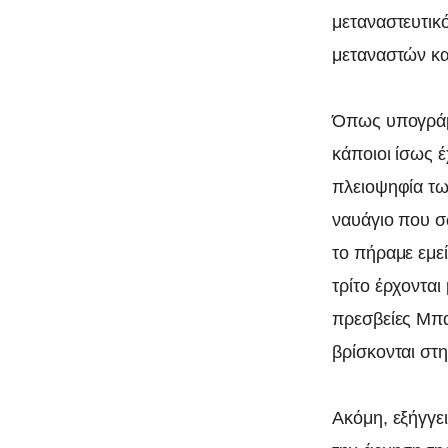
μεταναστευτικ
μεταναστών κα
Όπως υπογράμμ
κάποιοι ίσως 
πλειοψηφία τω
ναυάγιο που σ
το πήραμε εμε
τρίτο έρχονται
πρεσβείες Μπα
βρίσκονται στ
Ακόμη, εξήγγε