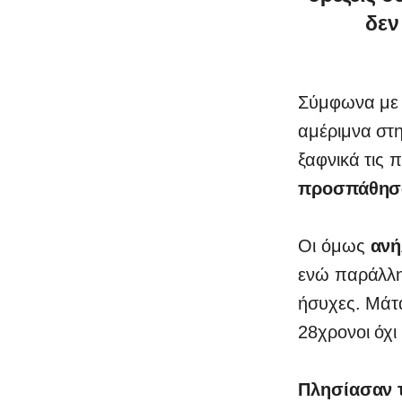
δεν
0
Σύμφωνα με 
αμέριμνα στ
ξαφνικά τις 
προσπάθησα
Οι όμως
ανή
ενώ παράλλη
ήσυχες. Μάτ
28χρονοι όχι
Πλησίασαν τ