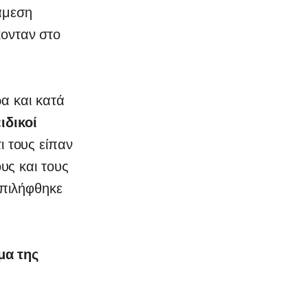
άμεση
ονταν στο
ρα και κατά
ειδικοί
 τους είπαν
υς και τους
επιλήφθηκε
μα της