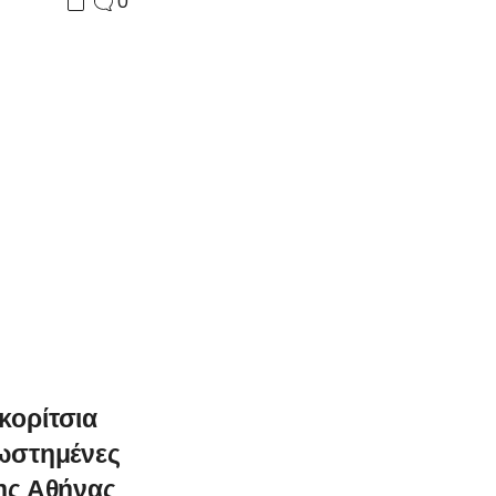
0
κορίτσια
ρωστημένες
της Αθήνας