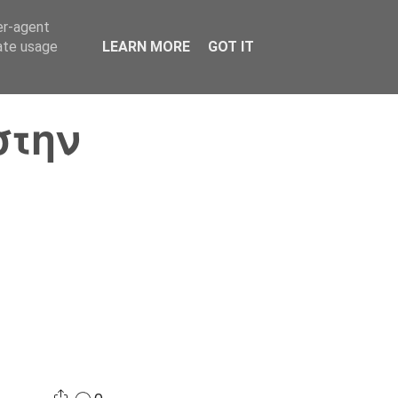
er-agent
Συνδικαλισμός Σ.Α.
Επικοινωνία
Κόσμος
rate usage
LEARN MORE
GOT IT
στην