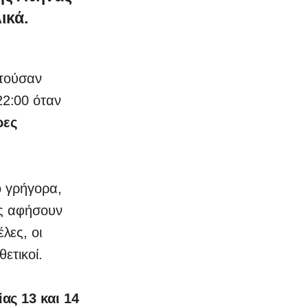
ικά.
ατούσαν
22:00 όταν
ρες
ο γρήγορα,
ις αφήσουν
λες, οι
ετικοί.
ίας 13 και 14