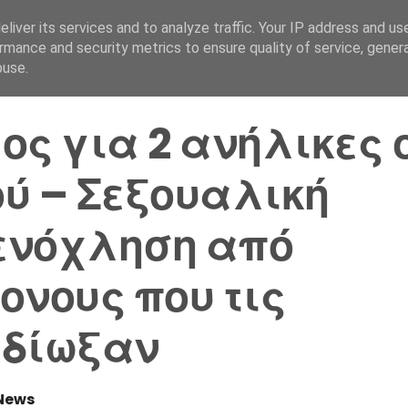
liver its services and to analyze traffic. Your IP address and us
Αρχική Σελίδα
Ελλάδα
rmance and security metrics to ensure quality of service, gene
buse.
ος για 2 ανήλικες 
ύ – Σεξουαλική
ενόχληση από
ονους που τις
αδίωξαν
News