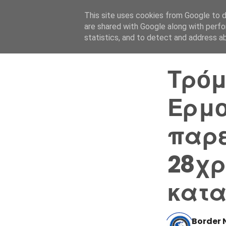
This site uses cookies from Google to de
are shared with Google along with perfo
statistics, and to detect and address a
Τρόμ
Ερμο
παρ
28χρ
κατ
Border 