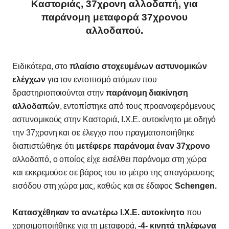
Καστοριάς, 37χρονη αλλοδαπή, για
παράνομη μεταφορά 37χρονου
αλλοδαπού.
Ειδικότερα, στο
πλαίσιο στοχευμένων αστυνομικών
ελέγχων
για τον εντοπισμό ατόμων που
δραστηριοποιούνται στην
παράνομη διακίνηση
αλλοδαπών
, εντοπίστηκε από τους προαναφερόμενους
αστυνομικούς στην Καστοριά, Ι.Χ.Ε. αυτοκίνητο με οδηγό
την 37χρονη και σε έλεγχο που πραγματοποιήθηκε
διαπιστώθηκε ότι
μετέφερε παράνομα έναν 37χρονο
αλλοδαπό, ο οποίος είχε εισέλθει παράνομα στη χώρα
και εκκρεμούσε σε βάρος του το μέτρο της απαγόρευσης
εισόδου στη χώρα μας, καθώς και σε έδαφος
Schengen.
Κατασχέθηκαν το ανωτέρω Ι.Χ.Ε. αυτοκίνητο
που
χρησιμοποιήθηκε για τη μεταφορά,
-4- κινητά τηλέφωνα