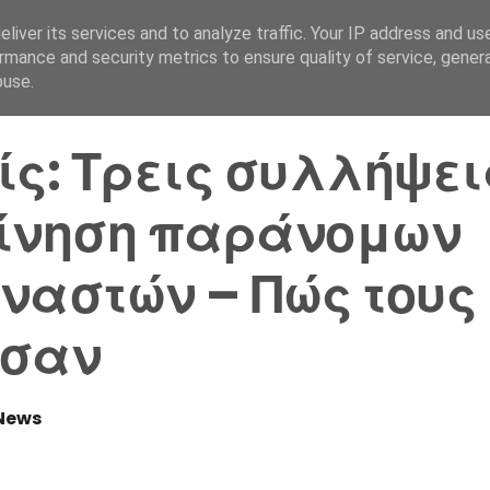
liver its services and to analyze traffic. Your IP address and us
Αρχική Σελίδα
Ελλάδα
rmance and security metrics to ensure quality of service, gene
buse.
ίς: Τρεις συλλήψει
ίνηση παράνομων
ναστών – Πώς τους
ασαν
News