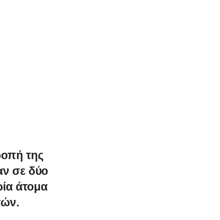
ροπή της
ν σε δύο
ρία άτομα
πών.