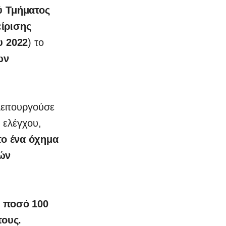
ύ Τμήματος
είρισης
υ 2022
) το
ων
λειτουργούσε
 ελέγχου,
ο ένα όχημα
κών
ό ποσό 100
τους.