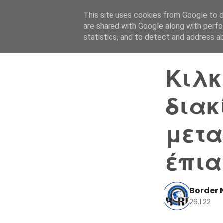
This site uses cookies from Google to de
are shared with Google along with perfo
statistics, and to detect and address a
Κιλκ
διακ
μετα
έπι
Border 
26.1.22