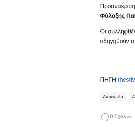
Προανάκριση 
Φύλαξης Πα
Οι συλληφθέν
οδηγηθούν 
ΠΗΓΗ
thestiv
Αστυνομία
Δ
0 Σχόλια