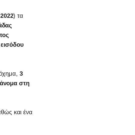
 2022
) τα
άδας
τος
 εισόδου
ε όχημα,
3
ράνομα στη
αθώς και ένα