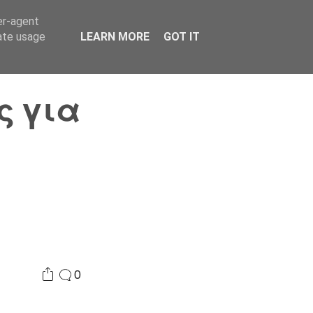
er-agent
Συνδικαλισμός Σ.Α.
Επικοινωνία
Κόσμος
rate usage
LEARN MORE
GOT IT
ς για
0