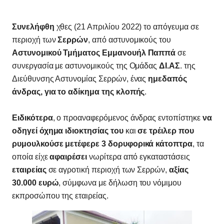
Συνελήφθη
χθες (21 Απριλίου 2022) το απόγευμα σε
περιοχή των
Σερρών
, από αστυνομικούς του
Αστυνομικού Τμήματος Εμμανουήλ Παππά
σε
συνεργασία με αστυνομικούς της Ομάδας
ΔΙ.ΑΣ
. της
Διεύθυνσης Αστυνομίας Σερρών, ένας
ημεδαπός
άνδρας, για το αδίκημα της κλοπής
.
Ειδικότερα
, ο προαναφερόμενος άνδρας εντοπίστηκε
να
οδηγεί όχημα ιδιοκτησίας του
και
σε τρέιλερ που
ρυμουλκούσε μετέφερε 3 δορυφορικά κάτοπτρα
, τα
οποία είχε
αφαιρέσει
νωρίτερα από εγκαταστάσεις
εταιρείας
σε αγροτική περιοχή των Σερρών,
αξίας
30.000 ευρώ
, σύμφωνα με δήλωση του νόμιμου
εκπροσώπου της εταιρείας.