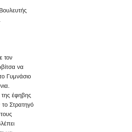
 Βουλευτής
.
ε τον
ωβίτσα να
το Γυμνάσιο
νια.
 της έφηβης
 το Στρατηγό
 τους
βλέπει