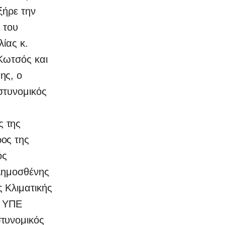
ξήρε την
ς του
ίας κ.
Κωτσός και
ης, ο
στυνομικός
ς της
ος της
ός
 Δημοσθένης
 Κλιματικής
ς ΥΠΕ
τυνομικός