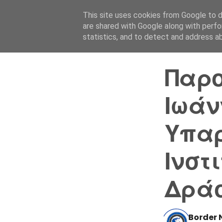
This site uses cookies from Google to de
are shared with Google along with perfo
statistics, and to detect and address a
Παρο
Ιωάν
Υπαρ
Ινστ
Δράσ
Border 