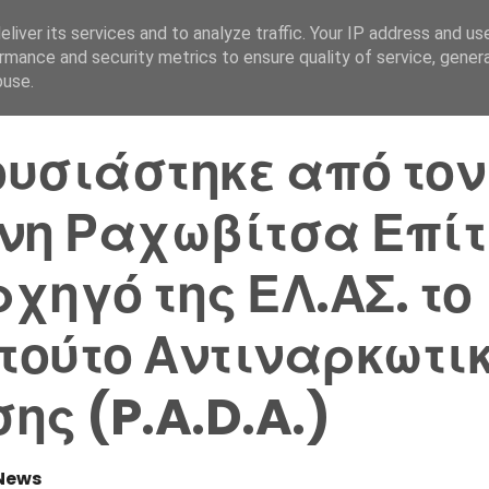
liver its services and to analyze traffic. Your IP address and us
Αρχική Σελίδα
Ελλάδα
rmance and security metrics to ensure quality of service, gene
buse.
υσιάστηκε από τον
νη Ραχωβίτσα Επίτ
χηγό της ΕΛ.ΑΣ. το
ιτούτο Αντιναρκωτι
ης (P.A.D.A.)
News