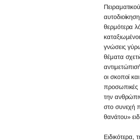
Πειραματικού
αυτοδιοίκηση
θερμότερα λό
καταξιωμένοι
γνώσεις γύρ
θέματα σχετι
αντιμετώπισ
οι σκοποί κα
προσωπικές 
την ανθρώπιν
στο συνεχή π
θανάτου» ειδ
Ειδικότερα,