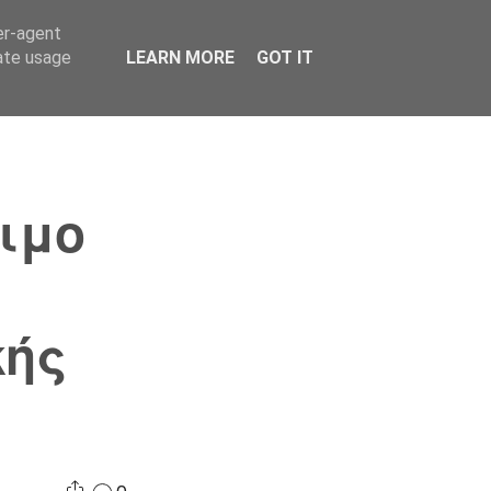
er-agent
Συνδικαλισμός Σ.Α.
Επικοινωνία
Κόσμος
rate usage
LEARN MORE
GOT IT
ιμο
κής