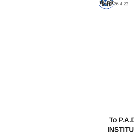
26.4.22
Το P.A
INSTITU