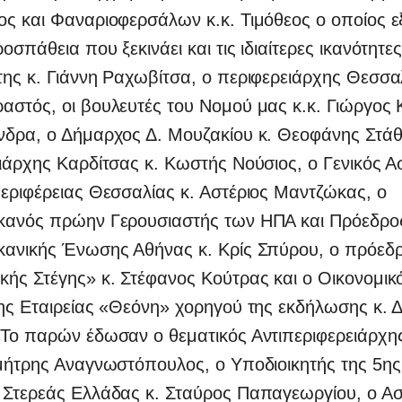
ς και Φαναριοφερσάλων κ.κ. Τιμόθεος ο οποίος ε
οσπάθεια που ξεκινάει και τις ιδιαίτερες ικανότητε
ης κ. Γιάννη Ραχωβίτσα, ο περιφερειάρχης Θεσσαλ
αστός, οι βουλευτές του Νομού μας κ.κ. Γιώργος 
νδρα, ο Δήμαρχος Δ. Μουζακίου κ. Θεοφάνης Στάθ
ιάρχης Καρδίτσας κ. Κωστής Νούσιος, ο Γενικός Α
εριφέρειας Θεσσαλίας κ. Αστέριος Μαντζώκας, ο
κανός πρώην Γερουσιαστής των ΗΠΑ και Πρόεδρο
κανικής Ένωσης Αθήνας κ. Κρίς Σπύρου, ο πρόεδρ
ής Στέγης» κ. Στέφανος Κούτρας και ο Οικονομικ
της Εταιρείας «Θεόνη» χορηγού της εκδήλωσης κ.
 Το παρών έδωσαν ο θεματικός Αντιπεριφερειάρχης
ημήτρης Αναγνωστόπουλος, ο Υποδιοικητής της 5η
 Στερεάς Ελλάδας κ. Σταύρος Παπαγεωργίου, ο Ασ