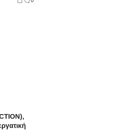
0
CTION),
εργατική