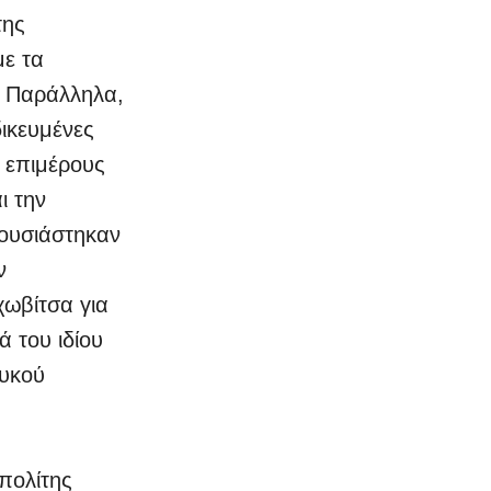
της
με τα
α. Παράλληλα,
δικευμένες
 επιμέρους
ι την
ρουσιάστηκαν
ν
χωβίτσα για
 του ιδίου
ευκού
πολίτης