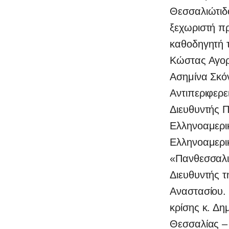
Θεσσαλιώτιδο
ξεχωριστή πρ
καθοδηγητή τ
Κώστας Αγορ
Ασημίνα Σκό
Αντιπεριφερε
Διευθυντής Π
Ελληνοαμερι
Ελληνοαμερι
«Πανθεσσαλικ
Διευθυντής 
Αναστασίου.
κρίσης κ. Δ
Θεσσαλίας –