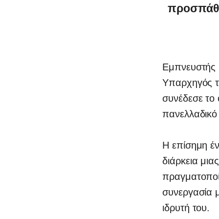
προσπάθε
Εμπνευστής κ
Υπαρχηγός τη
συνέδεσε το 
πανελλαδικό 
Η επίσημη έν
διάρκεια μια
πραγματοποί
συνεργασία μ
ιδρυτή του.