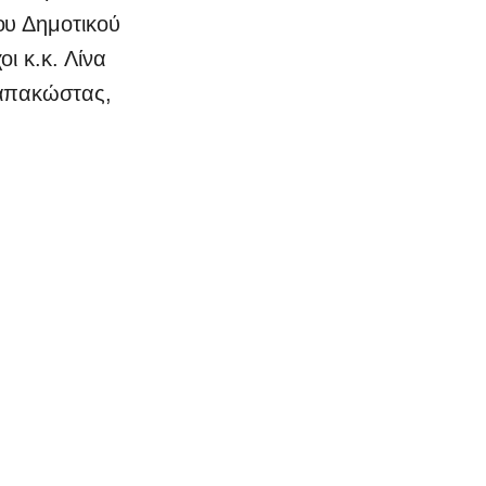
ου Δημοτικού
ι κ.κ. Λίνα
Παπακώστας,