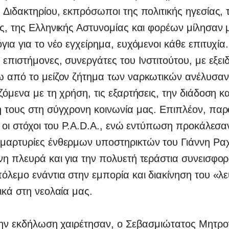
 Διδακτηρίου, εκπρόσωποι της πολιτικής ηγεσίας, 
ς, της Ελληνικής Αστυνομίας και φορέων μίλησαν 
για για το νέο εγχείρημα, ευχόμενοι κάθε επιτυχί
 επιστήμονες, συνεργάτες του Ινστιτούτου, με εξει
ω από το μείζον ζήτημα των ναρκωτικών ανέλυσαν
ζόμενα με τη χρήση, τις εξαρτήσεις, την διάδοση κα
ή τους στη σύγχρονη κοινωνία μας. Επιπλέον, πα
ι οι στόχοι του P.A.D.A., ενώ εντύπωση προκάλεσα
μαρτυρίες ένθερμων υποστηρικτών του Γιάννη Ρα
η πλευρά και για την πολυετή τεράστια συνεισφορά
όλεμο ενάντια στην εμπορία και διακίνηση του «λ
ικά στη νεολαία μας.
 την εκδήλωση χαιρέτησαν, ο Σεβασμιώτατος Μητρο