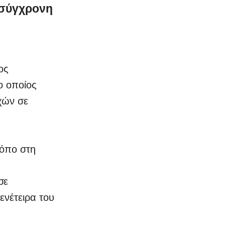
 σύγχρονη
ος
ο οποίος
χών σε
ρόπο στη
σε
ενέτειρα του