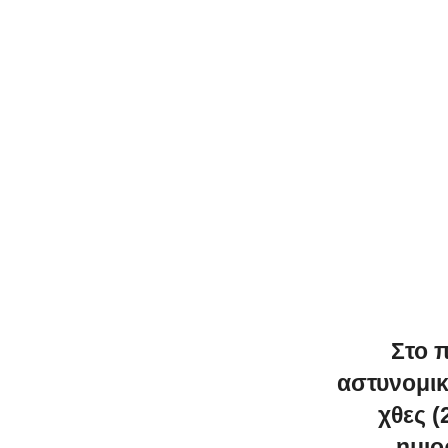
Στο 
αστυνομικ
χθες 
ημιο