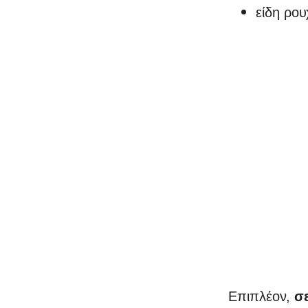
είδη ρου
Επιπλέον,
σ