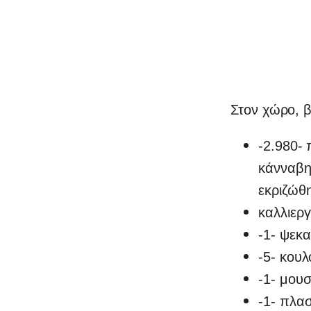
Στον χώρο, 
-2.980- 
κάνναβης
εκριζώθ
καλλιεργ
-1- ψεκ
-5- κου
-1- μου
-1- πλασ