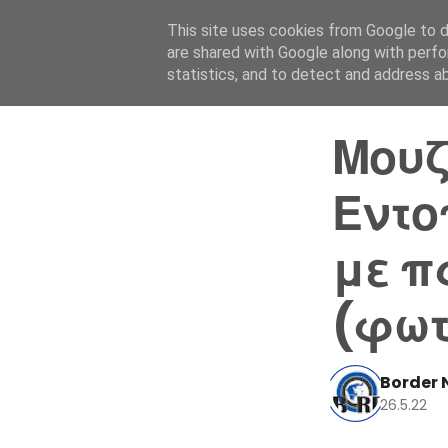
This site uses cookies from Google to de
are shared with Google along with perfo
statistics, and to detect and address a
Μουζ
Εντο
με π
(φω
Border 
26.5.22