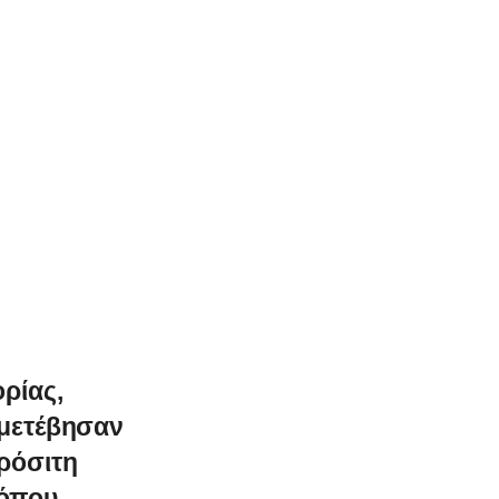
ρίας,
 μετέβησαν
ρόσιτη
 όπου