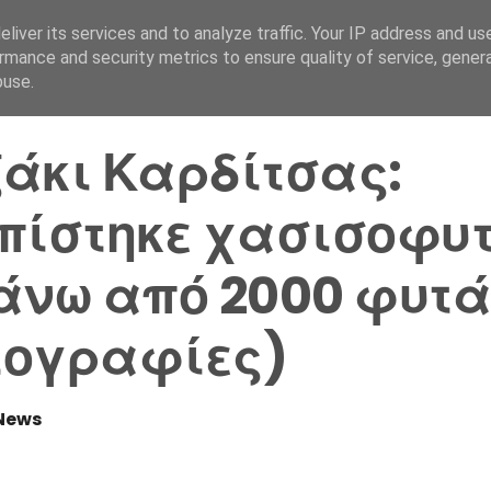
liver its services and to analyze traffic. Your IP address and us
Αρχική Σελίδα
Ελλάδα
rmance and security metrics to ensure quality of service, gene
buse.
άκι Καρδίτσας:
πίστηκε χασισοφυ
άνω από 2000 φυτ
τογραφίες)
News