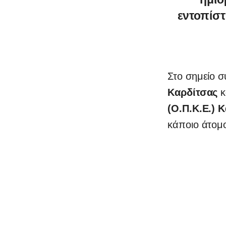
εντοπίσ
Στο σημείο σ
Καρδίτσας
κ
(Ο.Π.Κ.Ε.) 
κάποιο άτομ
0