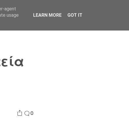
er-agent
Συνδικαλισμός Σ.Α.
Επικοινωνία
Κόσμος
rate usage
LEARN MORE
GOT IT
τεία
ά
0