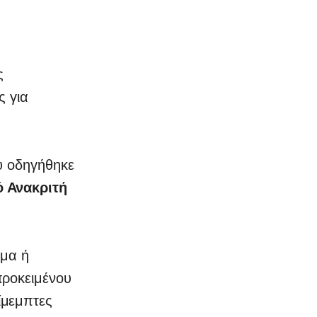
ς
 για
υ οδηγήθηκε
ό Ανακριτή
υμα ή
προκειμένου
ίμεμπτες