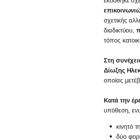
εκδόθηκε σχ
επικοινωνι
σχετικής αλ
διαδικτύου,
π
τόπος κατοικ
Στη συνέχει
Δίωξης Ηλε
οποίας μετέβ
Κατά την έ
υπόθεση, εν
κινητό τ
δύο φορ