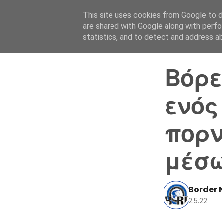
This site uses cookies from Google to de
are shared with Google along with perfo
statistics, and to detect and address a
Βόρε
ενός
πορ
μέσω
Border 
2.5.22