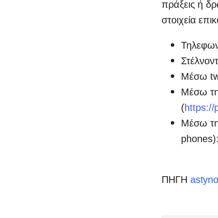
πράξεις ή δρ
στοιχεία επικ
Τηλεφων
Στέλνοντ
Μέσω tw
Μέσω τη
(
https:/
Μέσω τη
phones)
ΠΗΓΗ
astyno