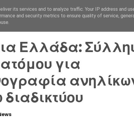
liver its services and to analyze traffic. Your IP address and us
Αρχική Σελίδα
Ελλάδα
rmance and security metrics to ensure quality of service, gene
buse.
ια Ελλάδα: Σύλλη
 ατόμου για
νογραφία ανηλίκω
 διαδικτύου
News