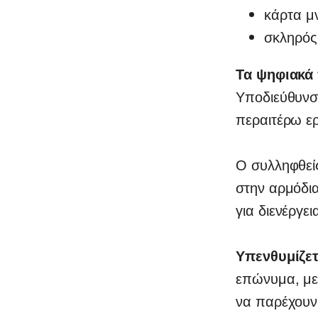
κάρτα μ
σκληρός
Τα ψηφιακά 
Υποδιεύθυν
περαιτέρω ε
Ο συλληφθεί
στην αρμόδι
για διενέργε
Υπενθυμίζε
επώνυμα, με
να παρέχουν