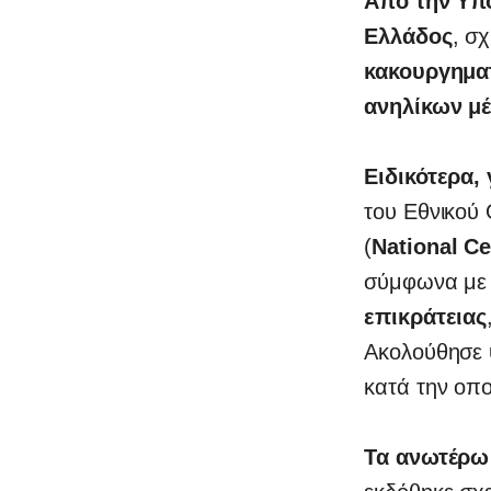
Από την Υπ
Ελλάδος
, σ
κακουργημα
ανηλίκων μ
Ειδικότερα,
του Εθνικού
(
National Ce
σύμφωνα με τ
επικράτειας
0
Ακολούθησε
κατά την οπο
Τα ανωτέρω