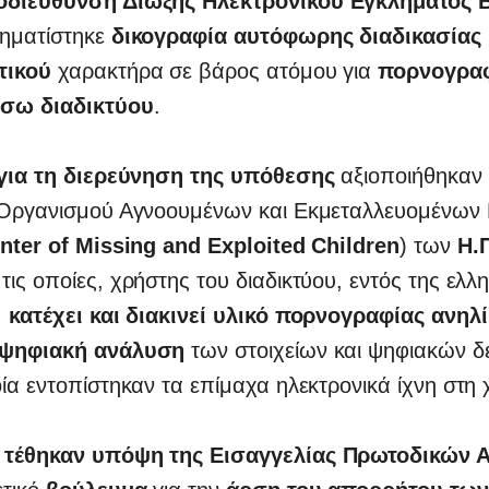
οδιεύθυνση Δίωξης Ηλεκτρονικού Εγκλήματος 
χηματίστηκε
δικογραφία αυτόφωρης διαδικασίας
τικού
χαρακτήρα σε βάρος ατόμου για
πορνογρα
έσω διαδικτύου
.
 για τη διερεύνηση της υπόθεσης
αξιοποιήθηκαν
 Οργανισμού Αγνοουμένων και Εκμεταλλευομένων 
nter of Missing and Exploited Children
) των
Η.
ις οποίες, χρήστης του διαδικτύου, εντός της ελλη
,
κατέχει και διακινεί υλικό πορνογραφίας ανηλ
ψηφιακή ανάλυση
των στοιχείων και ψηφιακών δ
ία εντοπίστηκαν τα επίμαχα ηλεκτρονικά ίχνη στη
 τέθηκαν υπόψη της Εισαγγελίας Πρωτοδικών