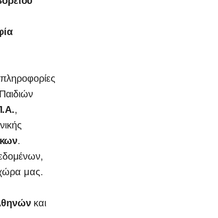
Βορείου
φία
 πληροφορίες
Παιδιών
Π.Α.
,
νικής
ίκων
.
εδομένων,
 χώρα μας.
 Αθηνών
και