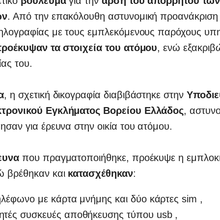
ετικό
βούλευμα
για την
άρση του απορρήτου των
ών
. Από την επακόλουθη αστυνομική προανάκριση 
ληλογραφίας με τους εμπλεκόμενους παρόχους υπ
ροέκυψαν τα στοιχεία του ατόμου
, ενώ εξακριβ
ίας του.
α
, η σχετική δικογραφία διαβιβάστηκε στην
Υποδι
κτρονικού Εγκλήματος Βορείου Ελλάδος
, αστυνο
ησαν για έρευνα στην οικία του ατόμου.
ρευνα
που πραγματοποιήθηκε, προέκυψε η εμπλοκ
ώ βρέθηκαν και
κατασχέθηκαν
:
ηλέφωνο με κάρτα μνήμης και δύο κάρτες sim ,
ητές συσκευές αποθήκευσης τύπου usb ,