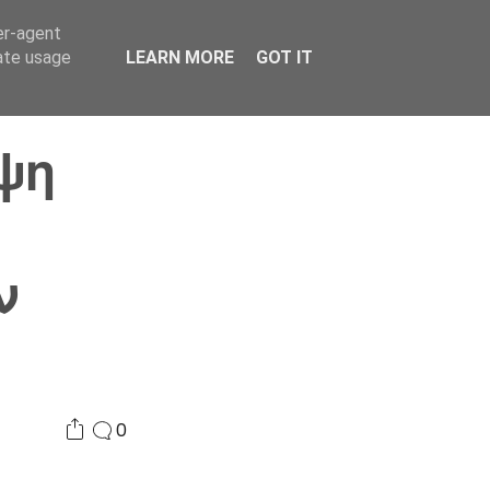
er-agent
Συνδικαλισμός Σ.Α.
Επικοινωνία
Κόσμος
rate usage
LEARN MORE
GOT IT
ψη
ν
0