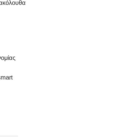
 ακόλουθα
υνομίας
smart