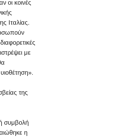
ν οι κοινές
νικής
ς Ιταλίας.
ροσωπούν
 διαφορετικές
ιστρέψει με
θα
 υιοθέτηση».
σβείας της
κή συμβολή
βαιώθηκε η