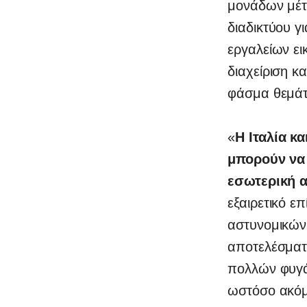
μονάδων μέτρ
διαδικτύου γ
εργαλείων ει
διαχείριση κ
φάσμα θεμάτ
«
Η Ιταλία κ
μπορούν να 
εσωτερική 
εξαιρετικό ε
αστυνομικών
αποτελέσματ
πολλών φυγά
ωστόσο ακόμη