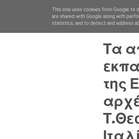
This site uses cookies from Google to de
are shared with Google along with perfo
statistics, and to detect and address a
Τα α
εκπα
της 
αρχέ
Τ.Θε
Ιταλ