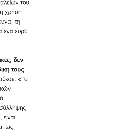
γαλείων του
τη χρήση
ευνα, τη
α ένα ευρύ
ικές, δεν
δική τους
σθεσε: «Το
ικών
κά
 σύλληψης
 είναι
αι ως