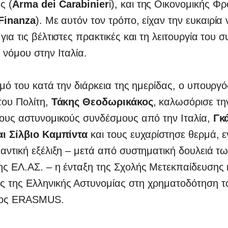
ς (
Arma dei Carabinier
i), και της Οικονομικής Φ
 Finanza
). Με αυτόν τον τρόπο, είχαν την ευκαιρία
για τις βέλτιστες πρακτικές και τη λειτουργία του 
 νόμου στην Ιταλία.
σμό του κατά την διάρκεια της ημερίδας, ο υπουργό
του Πολίτη,
Τάκης Θεοδωρικάκος
, καλωσόρισε τη
τους αστυνομικούς συνδέσμους από την Ιταλία,
Γκ
αι Σίλβιο Καμπίντα
και τους ευχαρίστησε θερμά, ε
αντική εξέλιξη – μετά από συστηματική δουλειά τ
ς ΕΛ.ΑΣ. – η ένταξη της Σχολής Μετεκπαίδευσης 
 της Ελληνικής Αστυνομίας στη χρηματοδότηση τ
ος ERASMUS.