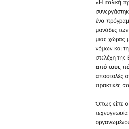
«Η ιταλική π
συνεργάστηκ
ένα πρόγραμ
μονάδες των 
μιας χώρας 
νόμων και τ
στελέχη της 
από τους π
αποστολές στ
πρακτικές α
Όπως είπε ο
τεχνογνωσία
οργανωμένου 