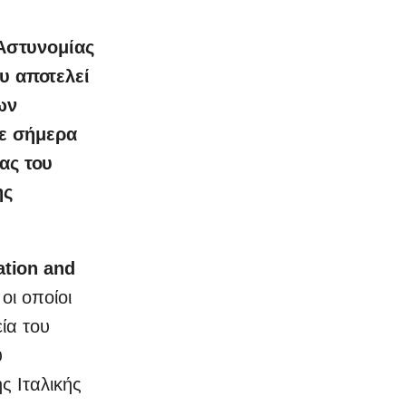
 Αστυνομίας
υ αποτελεί
ων
κε σήμερα
ας του
ης
ation and
οι οποίοι
ία του
υ
ης Ιταλικής