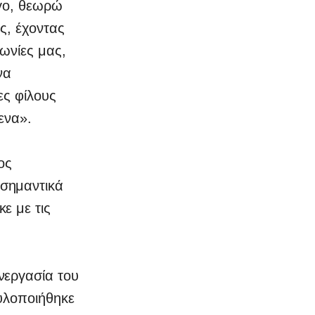
όγο, θεωρώ
ς, έχοντας
νωνίες μας,
να
ες φίλους
ενα».
ος
 σημαντικά
ε με τις
νεργασία του
 υλοποιήθηκε