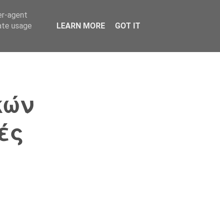
er-agent
Συνδικαλισμός Σ.Α.
Επικοινωνία
Κόσμος
rate usage
LEARN MORE
GOT IT
κών
ές