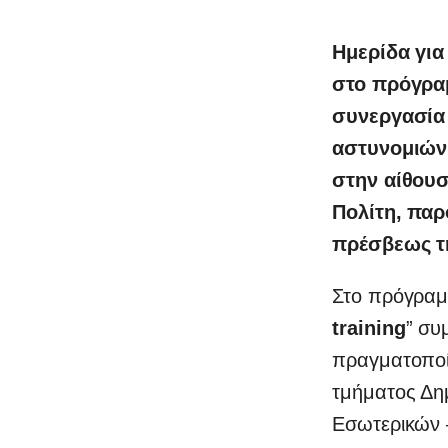
Ημερίδα για
στο πρόγραμ
συνεργασία 
αστυνομιών 
στην αίθου
Πολίτη, παρ
πρέσβεως τη
Στο πρόγραμ
training
” συ
πραγματοποίη
τμήματος Δημ
Εσωτερικών –