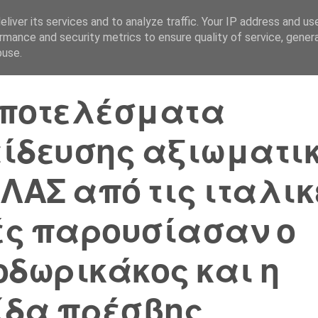
liver its services and to analyze traffic. Your IP address and us
Αρχική Σελίδα
Ελλάδα
rmance and security metrics to ensure quality of service, gene
buse.
ποτελέσματα
ίδευσης αξιωματι
ΕΛΑΣ από τις ιταλικ
ς παρουσίασαν ο
οδωρικάκος και η
ίδα πρέσβης