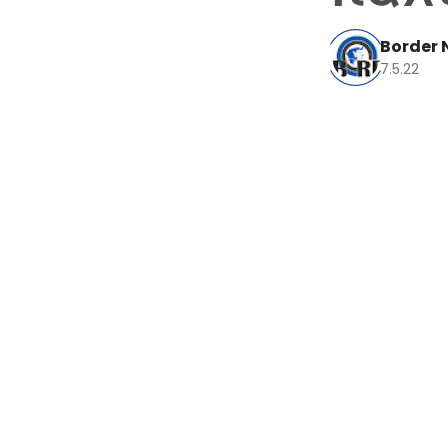
Border 
7.5.22