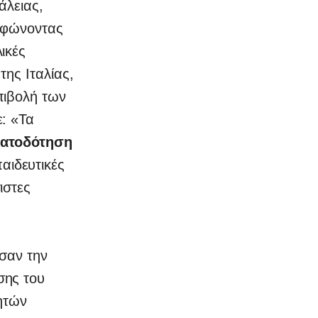
άλειας,
ορφώνοντας
ικές
ης Ιταλίας,
πιβολή των
: «Τα
ματοδότηση
αιδευτικές
ιστες
σαν την
σης του
νητών