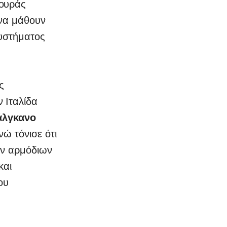
ρουράς
 να μάθουν
συστήματος
ς
ν Ιταλίδα
άλγκανο
νώ τόνισε ότι
ων αρμόδιων
και
ου