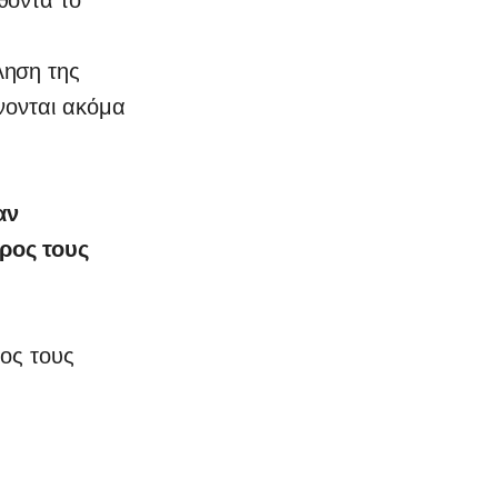
ληση της
νονται ακόμα
αν
ρος τους
ρος τους