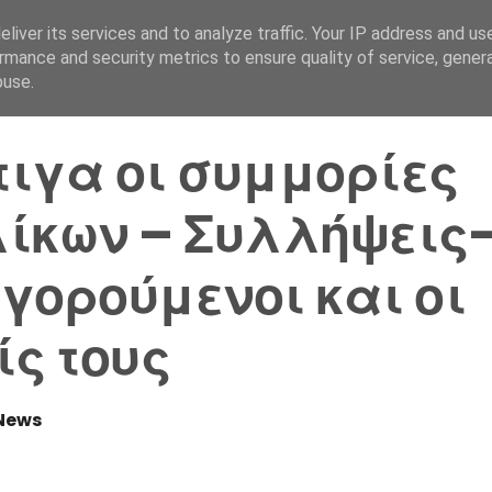
liver its services and to analyze traffic. Your IP address and us
Αρχική Σελίδα
Ελλάδα
rmance and security metrics to ensure quality of service, gene
buse.
ιγα οι συμμορίες
ίκων – Συλλήψεις
γορούμενοι και οι
ίς τους
News