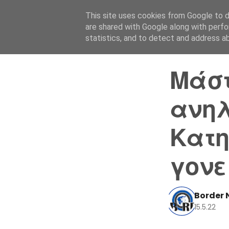
This site uses cookies from Google to de
are shared with Google along with perfo
statistics, and to detect and address a
Μάστ
ανηλ
Κατη
γονε
Border 
15.5.22