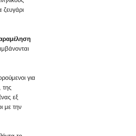
α ζευγάρι
παραμέληση
αμβάνονται
ορούμενοι για
 της
ένας εξ
ι με την
θόντα το