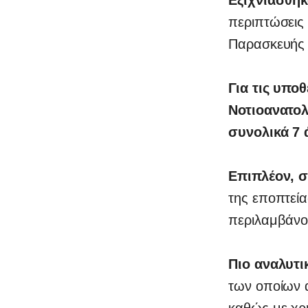
περιπτώσεις 
Παρασκευής 
Για τις υπο
Νοτιοανατολ
συνολικά 7 
0
Επιπλέον, 
της εποπτεία
περιλαμβάνον
Πιο αναλυτ
των οποίων α
καθώς με χρ