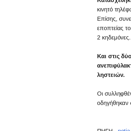
κινητό τηλέφ
Επίσης, συν
εποπτείας το
2 κηδεμόνες.
Και στις δύ
ανεπιφύλακτ
ληστειών.
Οι συλληφθέν
οδηγήθηκαν σ
ΠΗΓΗ
notia