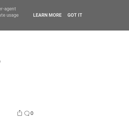
er-agent
Συνδικαλισμός Σ.Α.
Επικοινωνία
Κόσμος
rate usage
LEARN MORE
GOT IT
-
0