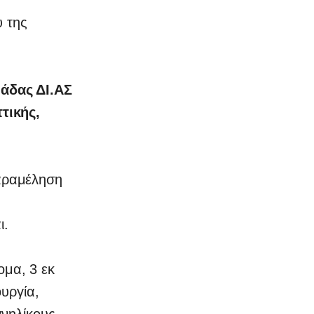
υ της
άδας ΔΙ.ΑΣ
τικής,
αραμέληση
ι.
μα, 3 εκ
υργία,
ανηλίκους