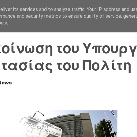
liver its services and to analyze traffic. Your IP address and us
Αρχική Σελίδα
Ελλάδα
rmance and security metrics to ensure quality of service, gene
buse.
οίνωση του Υπουργ
τασίας του Πολίτη
News