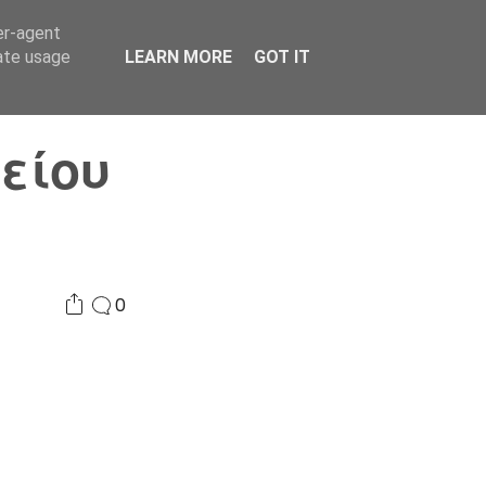
er-agent
Συνδικαλισμός Σ.Α.
Επικοινωνία
Κόσμος
rate usage
LEARN MORE
GOT IT
είου
0