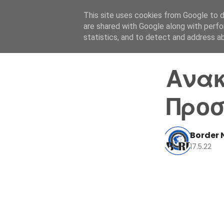
This site uses cookies from Google to de
are shared with Google along with perfo
statistics, and to detect and address a
Ανακ
Προσ
Border 
17.5.22