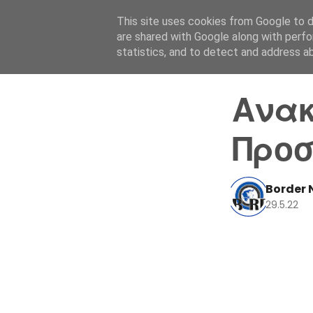
This site uses cookies from Google to de
are shared with Google along with perfo
statistics, and to detect and address a
Ανακ
Προσ
Border 
29.5.22