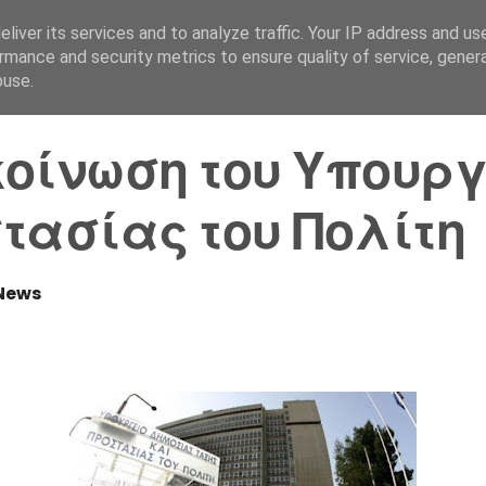
liver its services and to analyze traffic. Your IP address and us
Αρχική Σελίδα
Ελλάδα
rmance and security metrics to ensure quality of service, gene
buse.
οίνωση του Υπουργ
τασίας του Πολίτη
News