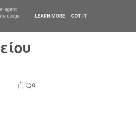
er-agent
Συνδικαλισμός Σ.Α.
Επικοινωνία
Κόσμος
rate usage
LEARN MORE
GOT IT
είου
0