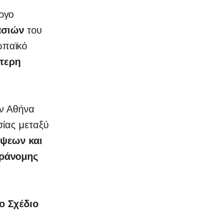
ργο
ασιών
του
ωπαϊκό
τερη
ην Αθήνα
σίας μεταξύ
ψεων και
ράνομης
ο Σχέδιο