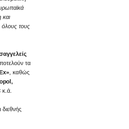
ευρωπαϊκά
 και
 όλους τους
ισαγγελείς
ποτελούν τα
Ex»
, καθώς
opol,
C
κ.ά.
 διεθνής