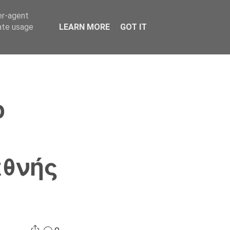
er-agent
Συνδικαλισμός Σ.Α.
Επικοινωνία
Κόσμος
rate usage
LEARN MORE
GOT IT
ο
εθνής