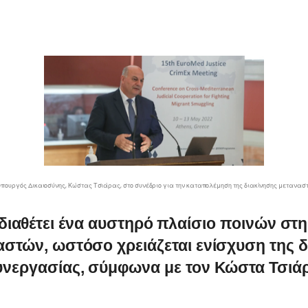
υπουργός Δικαιοσύνης, Κώστας Τσιάρας, στο συνέδριο για την καταπολέμηση της διακίνησης μετανασ
διαθέτει ένα αυστηρό πλαίσιο ποινών στη
αστών, ωστόσο χρειάζεται ενίσχυση της δ
νεργασίας, σύμφωνα με τον Κώστα Τσιά