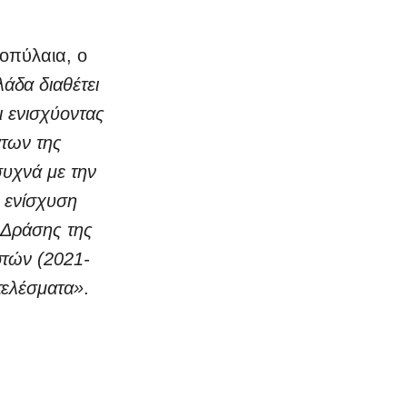
ροπύλαια, ο
άδα διαθέτει
ι ενισχύοντας
άτων της
συχνά με την
ω ενίσχυση
 Δράσης της
στών (2021-
τελέσματα»
.