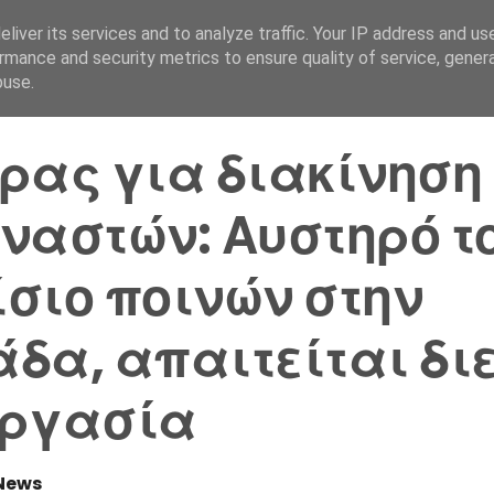
liver its services and to analyze traffic. Your IP address and us
Αρχική Σελίδα
Ελλάδα
rmance and security metrics to ensure quality of service, gene
buse.
ρας για διακίνηση
ναστών: Αυστηρό τ
σιο ποινών στην
δα, απαιτείται δι
εργασία
News