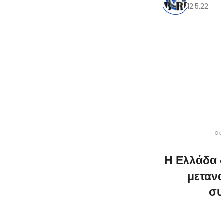
12.5.22
Ο 
Η Ελλάδα 
μεταν
συ