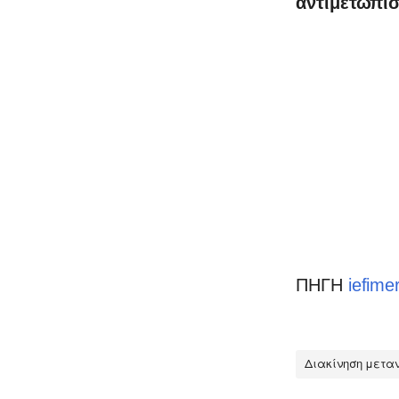
αντιμετώπι
ΠΗΓΗ
iefime
Διακίνηση μετα