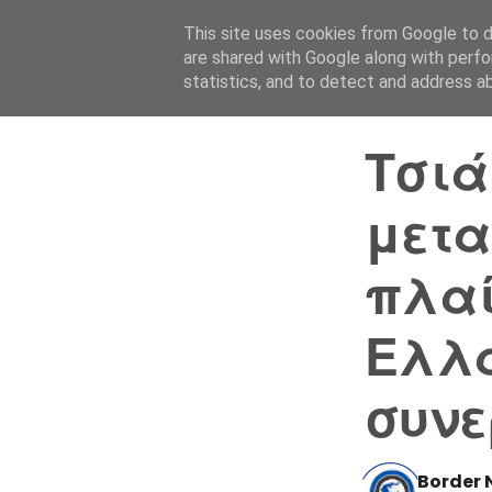
This site uses cookies from Google to de
are shared with Google along with perfo
statistics, and to detect and address a
Τσιά
μετα
πλαί
Ελλά
συν
Border 