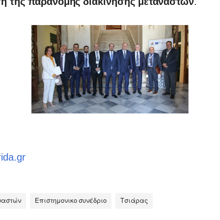
ση της παράνομης διακίνησης μεταναστών
.
rida.gr
ναστών
Επιστημονικο συνέδριο
Τσιάρας