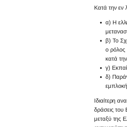
Κατά την εν 
α) Η ελλ
μετανασ
β) Το Σ
ο ρόλος
κατά τη
γ) Εκπαί
δ) Παρά
εμπλοκή 
Ιδιαίτερη αν
δράσεις του
μεταξύ της Ε