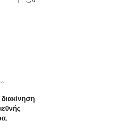
0
τών
 διακίνηση
ιεθνής
ρα.