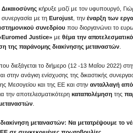
 Δικαιοσύνης
κήρυξε μαζί με τον υφυπουργό, Γιώ
 συνεργασία με τη
Eurojust
, την
έναρξη των εργ
πιστημονικού συνεδρίου
που διοργανώνει το ευρ
«Euromed Justice»
με
θέμα την αποτελεσματικό
ση της παράνομης διακίνησης μεταναστών
.
που διεξάγεται το διήμερο (12 -13 Μαΐου 2022) στ
αι στην ανάγκη ενίσχυσης της δικαστικής συνεργα
ης Μεσογείου και της ΕΕ και στην
ανταλλαγή από
ια την αποτελεσματικότερη
καταπολέμηση
της
πα
 μεταναστών
.
 διακίνηση μεταναστών: Να μετατρέψουμε το νέ
 ΕΕ σε συγκεκριμένες πρωτοβουλίες