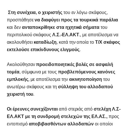
Στη συνέχεια, ο χειριστής
του εν λόγω σκάφους,
προσπάθησε
να διαφύγει προς τα τουρκικά παράλια
και δεν
ανταποκρίθηκε στα ηχητικά σήματα
του
περιπολικού σκάφους
Λ.Σ.-ΕΛ.ΑΚΤ
., με αποτέλεσμα να
ακολουθήσει
καταδίωξη
, κατά την οποία το
Τ/Χ σκάφος
εκτελούσε επικίνδυνους ελιγμούς
.
Ακολούθησαν
προειδοποιητικές βολές σε ασφαλή
τομέα
, σύμφωνα με τους
προβλεπόμενους κανόνες
εμπλοκής
, με αποτέλεσμα την
ακινητοποίηση
του
ανωτέρω σκάφους και τη
σύλληψη του αλλοδαπού
χειριστή του
.
Oι έρευνες συνεχίζονται
από στεριάς από
στελέχη Λ.Σ-
ΕΛ.ΑΚΤ με τη συνδρομή στελεχών της ΕΛ.ΑΣ.,
προς
εντοπισμό
αποβιβασθέντων αλλοδαπών
οι οποίοι