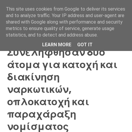
This site uses cookies from Google to deliver its services
and to analyze traffic. Your IP address and user-agent are
shared with Google along with performance and security
metrics to ensure quality of service, generate usage
statistics, and to detect and address abuse.
Ιωάννινα:
LEARN MORE
GOT IT
Συνελήφθησαν δύο
άτομα για κατοχή και
διακίνηση
ναρκωτικών,
οπλοκατοχή και
παραχάραξη
νομίσματος