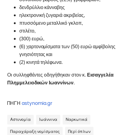
δενδρύλλιο κάνναβης
ηλεκτρονική ζυγαριά ακριβείας,
πτυσσόμενο μεταλλικό γκλοπ,
στιλέτο,
(300) ευρώ,
(6) χαρτονομίσματα των (50) ευρώ αμφίβολης
γνησιότητας και
(2) κινητά τηλέφωνα.
Οι συλληφθέντες οδηγήθηκαν στον κ.
Εισαγγελέα
Πλημμελειοδικών Ιωαννίνων
.
ΠΗΓΗ
astynomia.gr
Αστυνομία
Ιωάννινα
Ναρκωτικά
Παραχάραξη νομίσματος
Περί όπλων