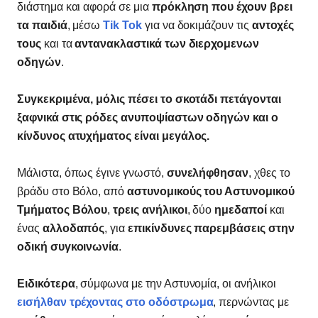
διάστημα και αφορά σε μια
πρόκληση που έχουν βρει
τα παιδιά
, μέσω
Tik Tok
για να δοκιμάζουν τις
αντοχές
τους
και τα
αντανακλαστικά των διερχομενων
οδηγών
.
Συγκεκριμένα, μόλις πέσει το σκοτάδι πετάγονται
ξαφνικά στις ρόδες ανυποψίαστων οδηγών και ο
κίνδυνος ατυχήματος είναι μεγάλος.
Μάλιστα, όπως έγινε γνωστό,
συνελήφθησαν
, χθες το
βράδυ στο Βόλο, από
αστυνομικούς του Αστυνομικού
Τμήματος Βόλου
,
τρεις ανήλικοι
, δύο
ημεδαποί
και
ένας
αλλοδαπός
, για
επικίνδυνες παρεμβάσεις στην
οδική συγκοινωνία
.
Ειδικότερα
, σύμφωνα με την Αστυνομία, οι ανήλικοι
εισήλθαν τρέχοντας στο οδόστρωμα
, περνώντας με