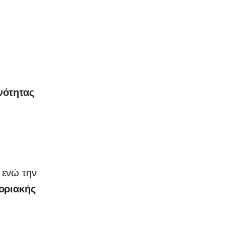
νότητας
, ενώ την
οριακής