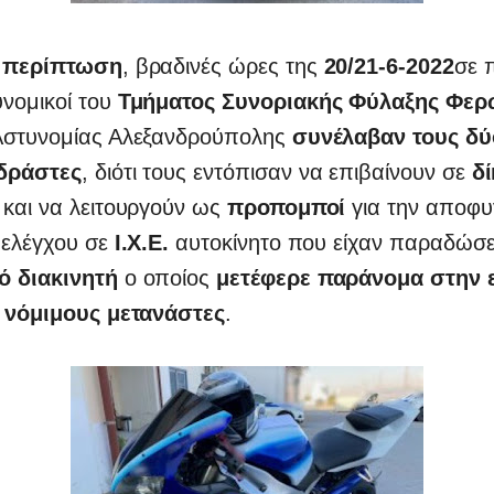
 περίπτωση
, βραδινές ώρες της
20/21-6-2022
σε 
υνομικοί του
Τμήματος Συνοριακής Φύλαξης Φερ
Αστυνομίας Αλεξανδρούπολης
συνέλαβαν τους δύ
δράστες
, διότι τους εντόπισαν να επιβαίνουν σε
δ
και να λειτουργούν ως
προπομποί
για την αποφυ
 ελέγχου σε
Ι.Χ.Ε.
αυτοκίνητο που είχαν παραδώσε
ό
διακινητή
ο οποίος
μετέφερε παράνομα στην
η νόμιμους μετανάστες
.