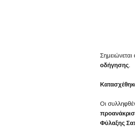
Σημειώνεται ό
οδήγησης
.
Κατασχέθηκ
Οι συλληφθέ
προανάκρι
Φύλαξης Σα