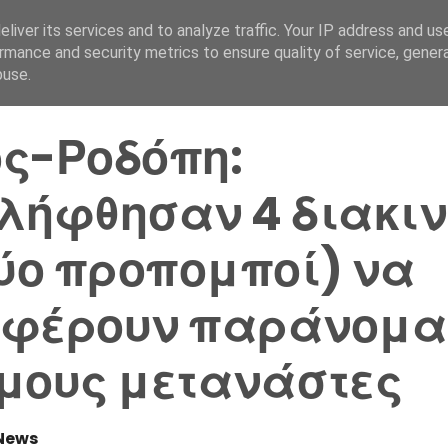
liver its services and to analyze traffic. Your IP address and us
Αρχική Σελίδα
Ελλάδα
rmance and security metrics to ensure quality of service, gene
buse.
ς-Ροδόπη:
λήφθησαν 4 διακιν
δύο προπομποί) να
φέρουν παράνομα 
μους μετανάστες
News