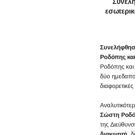
Συνελή
εσωτερικ
Συνελήφθησα
Ροδόπης κα
Ροδόπης και
δύο ημεδαποί
διαφορετικές
Αναλυτικότε
Σώστη Ροδ
0
της Διεύθυν
διακινητή
, δ