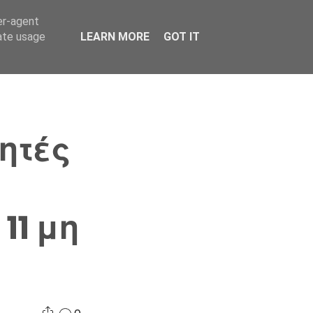
er-agent
Συνδικαλισμός Σ.Α.
Επικοινωνία
Κόσμος
rate usage
LEARN MORE
GOT IT
ητές
11 μη