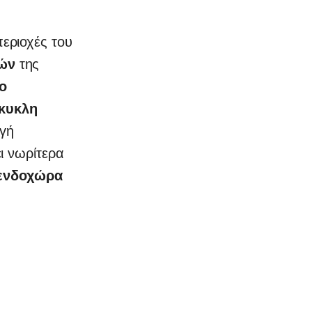
περιοχές του
ών
της
ο
ίκυκλη
γή
ι νωρίτερα
 ενδοχώρα