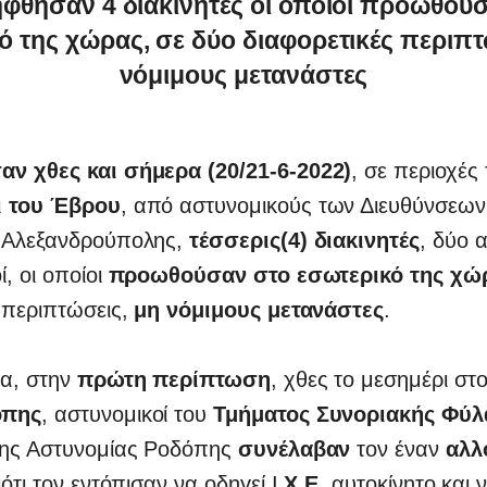
φθησαν 4 διακινητές οι οποίοι προωθού
ό της χώρας, σε δύο διαφορετικές περιπτ
νόμιμους μετανάστες
ν χθες και σήμερα (20/21-6-2022)
, σε περιοχές 
ι του Έβρου
, από αστυνομικούς των Διευθύνσεων
 Αλεξανδρούπολης,
τέσσερις(4) διακινητές
, δύο 
, οι οποίοι
προωθούσαν στο εσωτερικό της χώ
 περιπτώσεις,
μη νόμιμους μετανάστες
.
ρα, στην
πρώτη περίπτωση
, χθες το μεσημέρι στο
όπης
, αστυνομικοί του
Τμήματος Συνοριακής Φύ
σης Αστυνομίας Ροδόπης
συνέλαβαν
τον έναν
αλλ
ιότι τον εντόπισαν να οδηγεί Ι
.Χ.Ε.
αυτοκίνητο και 