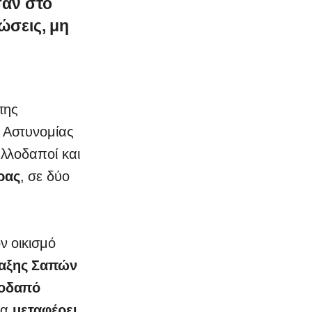
σαν στο
ώσεις, μη
της
 Αστυνομίας
αλλοδαποί και
ρας
, σε δύο
ν οικισμό
λαξης Σαπών
οδαπό
να
μεταφέρει