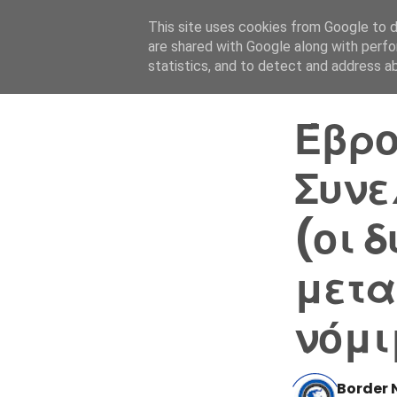
This site uses cookies from Google to de
are shared with Google along with perfo
statistics, and to detect and address a
Έβρο
Συνε
(οι 
μετα
νόμι
Border 