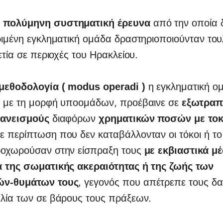
 πολύμηνη συστηματική έρευνα
από την οποία 
ριμένη εγκληματική ομάδα δραστηριοποιούνταν του
ιετία σε περιοχές του Ηρακλείου.
μεθοδολογία ( modus operadi )
η εγκληματική ο
ε με τη μορφή υποομάδων, προέβαινε σε
εξωτραπ
δανεισμούς
διαφόρων
χρηματικών ποσών με το
 περίπτωση που δεν καταβάλλονταν οι τόκοι ή το
ροχωρούσαν στην είσπραξη τους
με εκβιαστικά μ
ά της σωματικής ακεραιότητας ή της ζωής των
ών-θυμάτων τους
, γεγονός που απέτρεπε τους δα
ελία των σε βάρους τους πράξεων.