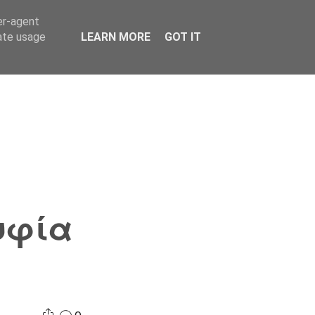
er-agent
Συνδικαλισμός Σ.Α.
Επικοινωνία
Κόσμος
rate usage
LEARN MORE
GOT IT
υφία