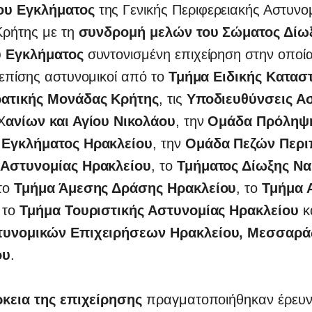
ου Εγκλήματος
της Γενικής Περιφερειακής Αστυνο
Κρήτης με τη
συνδρομή μελών του Σώματος Δίω
ύ Εγκλήματος
συντονισμένη επιχείρηση στην οποί
επίσης αστυνομικοί από το
Τμήμα Ειδικής Καταστ
ρατικής Μονάδας Κρήτης
, τις
Υποδιευθύνσεις Α
Χ
ανίων και Αγίου Νικολάου
, την
Ομάδα Πρόληψ
 Εγκλήματος Ηρακλείου
, την
Ομάδα Πεζών Περι
 Αστυνομίας Ηρακλείου
, το
Τμήματος Δίωξης Ν
 το
Τμήμα Άμεσης Δράσης Ηρακλείου
, το
Τμήμα 
, το
Τμήμα Τουριστικής Αστυνομίας Ηρακλείου
κ
τυνομικών Επιχειρήσεων Ηρακλείου, Μεσσαράς
ου
.
ρκεια της επιχείρησης
πραγματοποιήθηκαν έρευνε