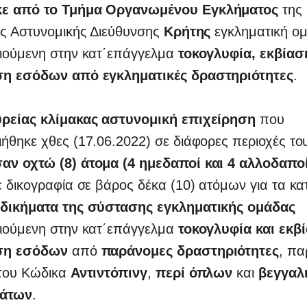
ε από το Τμήμα Οργανωμένου Εγκλήματος
της 
ής Αστυνομικής Διεύθυνσης
Κρήτης
εγκληματική ο
ιούμενη στην κατ΄επάγγελμα
τοκογλυφία, εκβίασ
ση εσόδων από εγκληματικές δραστηριότητες
.
ρείας κλίμακας αστυνομική επιχείρηση
που
θηκε χθες (17.06.2022) σε διάφορες περιοχές το
ν οχτώ (8) άτομα (4 ημεδαποί και 4 αλλοδαποί
 δικογραφία σε βάρος δέκα (10) ατόμων για τα κα
δικήματα της σύστασης εγκληματικής ομάδας
ιούμενη στην κατ΄επάγγελμα
τοκογλυφία και εκβ
ση εσόδων
από
παράνομες δραστηριότητες
, πα
του Κώδικα
Αντιντόπινγ
,
περί όπλων
και
βεγγαλ
μάτων
.