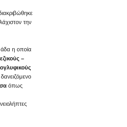
διακριβώθηκε
λάχιστον την
μάδα η οποία
εζικούς –
κογλυφικούς
 δανειζόμενο
έσα
όπως
νειολήπτες