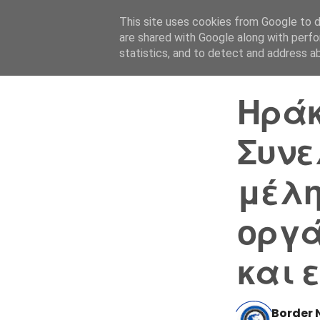
This site uses cookies from Google to de
are shared with Google along with perfo
statistics, and to detect and address a
Ηράκ
Συνε
μέλη
οργά
και 
Border 