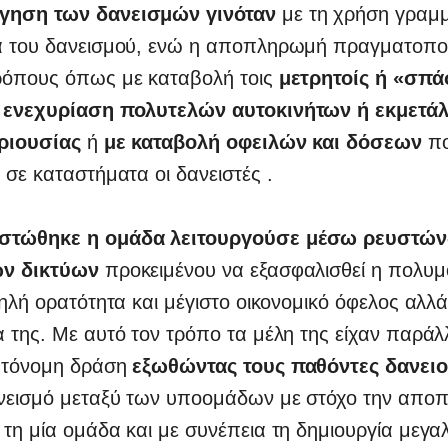
γηση των δανεισμών γινόταν
με τη χρήση γραμμ
α του δανεισμού, ενώ η αποπληρωμή πραγματοπο
ρόπους όπως με καταβολή τοις
μετρητοίς ή «σπά
ή ενεχυρίαση πολυτελών αυτοκινήτων ή εκμετά
ριουσίας
ή
με καταβολή οφειλών και δόσεων
πο
 σε καταστήματα οι δανειστές .
στώθηκε η ομάδα λειτουργούσε μέσω ρευστώ
ών δικτύων
προκειμένου να εξασφαλισθεί η πολυμ
μηλή ορατότητα και μέγιστο οικονομικό όφελος αλλά
 της. Με αυτό τον τρόπο τα μέλη της είχαν παρά
υτόνομη δράση
εξωθώντας τους παθόντες δανει
ανεισμό μεταξύ των υποομάδων με στόχο την απ
τη μία ομάδα και με συνέπεια τη δημιουργία μεγα