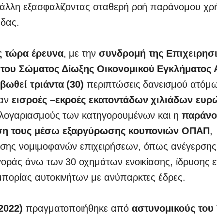
 άλλη εξασφαλίζοντας σταθερή ροή παράνομου χρ
άδας.
ς τώρα έρευνα
, με την
συνδρομή της Επιχειρησ
του Σώματος Δίωξης Οικονομικού Εγκλήματος 
βωθεί τριάντα (30)
περιπτώσεις δανεισμού ατόμ
αν
εισροές –εκροές εκατοντάδων χιλιάδων ευ
 λογαριασμούς των κατηγορουμένων και η
παράνο
ση τους μέσω εξαργύρωσης κουπονιών ΟΠΑΠ
,
σης νομιμοφανών επιχειρήσεων, όπως ανέγερση
γοράς άνω των 30 οχημάτων ενοικίασης, ίδρυσης ε
μπορίας αυτοκινήτων με ανύπαρκτες έδρες.
.2022)
πραγματοποιήθηκε από
αστυνομικούς του