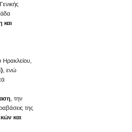
Γενικής
μάδα
η και
υ Ηρακλείου,
)
, ενώ
τά
ίαση
, την
ραβάσεις της
ικών και