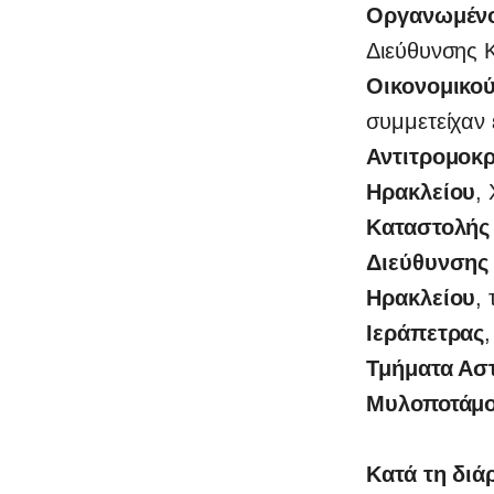
Οργανωμέν
Διεύθυνσης 
Οικονομικο
συμμετείχαν 
Αντιτρομοκ
Ηρακλείου
, 
Καταστολής
Διεύθυνσης
Ηρακλείου
,
Ιεράπετρας
Τμήματα Ασ
Μυλοποτάμ
Κατά τη διά