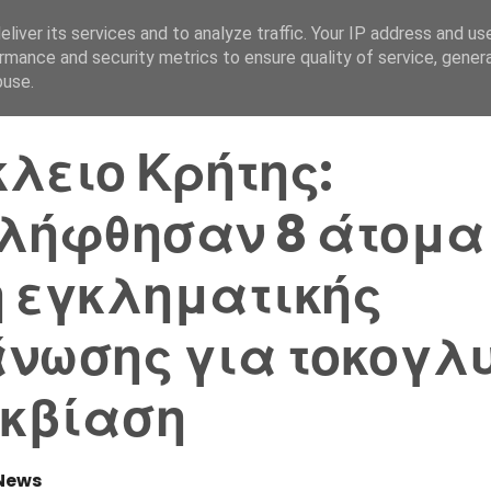
liver its services and to analyze traffic. Your IP address and us
Αρχική Σελίδα
Ελλάδα
rmance and security metrics to ensure quality of service, gene
buse.
λειο Κρήτης:
λήφθησαν 8 άτομα
 εγκληματικής
νωσης για τοκογλ
εκβίαση
News