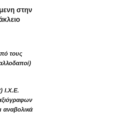
μενη στην
άκλειο
από τους
 αλλοδαποί)
 Ι.Χ.Ε.
 αξιόγραφων
ι αναβολικά