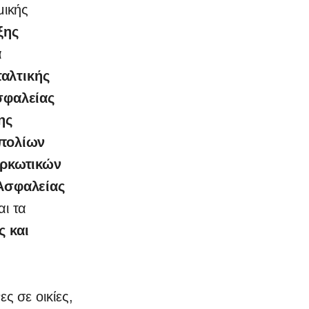
μικής
ξης
α
αλτικής
σφαλείας
ης
πολίων
αρκωτικών
Ασφαλείας
αι τα
 και
ς σε οικίες,