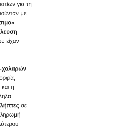
ατίων για τη
ιούνταν με
σιμο»
λλευση
υ είχαν
ν-χαλαρών
ορφία,
 και η
λληλα
ολήπτες
σε
οπληρωμή
λύτερου