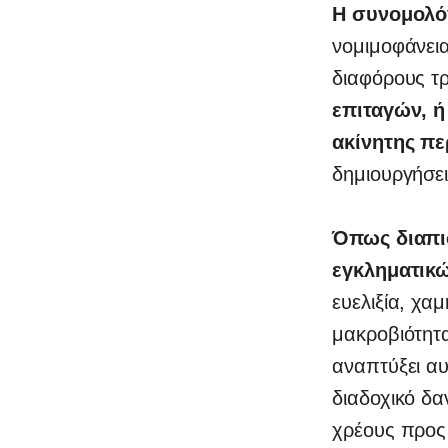
Η συνομολό
νομιμοφάνει
διαφόρους τ
επιταγών, 
ακίνητης πε
δημιουργήσει
Όπως διαπι
εγκληματικ
ευελιξία, χα
μακροβιότητα
αναπτύξει α
διαδοχικό δ
χρέους προς 