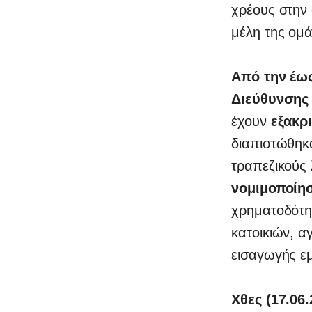
χρέους στην
μέλη της ομ
Από την έω
Διεύθυνσης 
έχουν
εξακρι
διαπιστώθηκ
τραπεζικούς
νομιμοποίη
χρηματοδότη
κατοικιών, α
εισαγωγής ε
Χθες (17.06