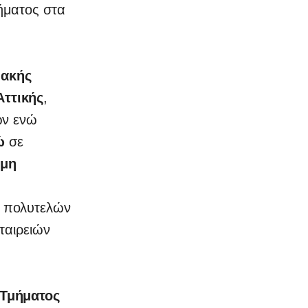
ήματος στα
ιακής
Αττικής
,
ων ενώ
ρώ
σε
μη
ς πολυτελών
ταιρειών
 Τμήματος