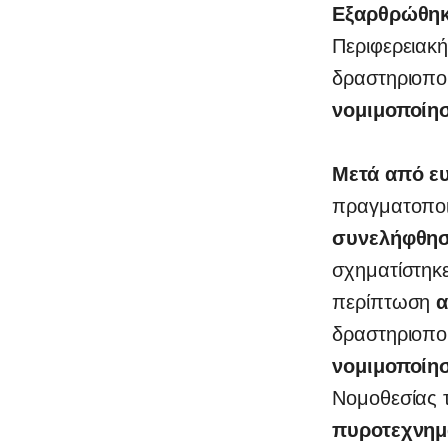
Εξαρθρώθηκ
Περιφερειακ
δραστηριοπο
νομιμοποίη
Μετά από ευ
πραγματοποιή
συνελήφθησα
σχηματίστηκε
περίπτωση
α
δραστηριοπο
0
νομιμοποίη
Νομοθεσίας 
πυροτεχνη