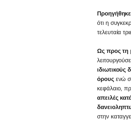
Προηγήθηκε
ότι η συγκεκ
τελευταία τρ
Ως προς τη 
λειτουργούσ
ιδιωτικούς 
όρους
ενώ σε
κεφάλαιο, π
απειλές κατ
δανειοληπτ
στην καταγγ