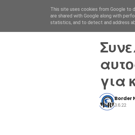
This site uses cookies from Google to de
are shared with Google along with perfo
statistics, and to detect and address a
Συνε
αυτο
για 
Border 
3.6.22