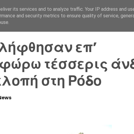
liver its services and to analyze traffic. Your IP address and us
Αρχική Σελίδα
Ελλάδα
rmance and security metrics to ensure quality of service, gene
buse.
λήφθησαν επ’
φώρω τέσσερις άν
κλοπή στη Ρόδο
News