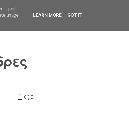
er-agent
Συνδικαλισμός Σ.Α.
Επικοινωνία
Κόσμος
rate usage
LEARN MORE
GOT IT
δρες
0