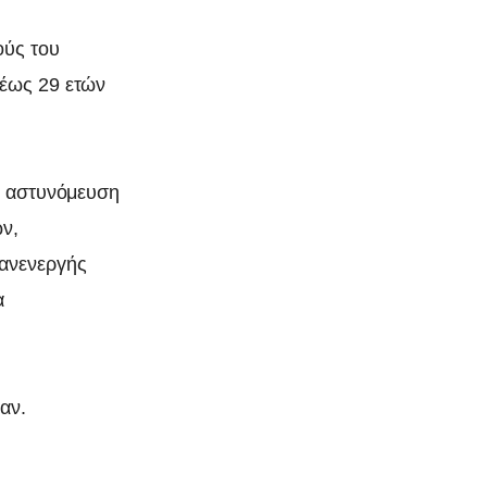
ούς του
 έως 29 ετών
ην αστυνόμευση
ν,
 ανενεργής
α
αν.