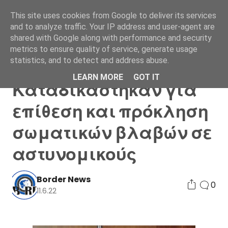
This site uses cookies from Google to deliver its services
and to analyze traffic. Your IP address and user-agent are
shared with Google along with performance and security
metrics to ensure quality of service, generate usage
statistics, and to detect and address abuse.
Λάρισα:
LEARN MORE
GOT IT
Καταδικάστηκαν για
επίθεση και πρόκληση
σωματικών βλαβών σε
αστυνομικούς
Border News
0
11.6.22