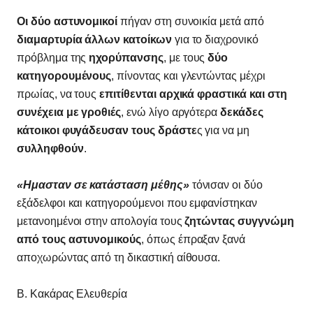
Οι δύο αστυνομικοί
πήγαν στη συνοικία μετά από
διαμαρτυρία άλλων κατοίκων
για το διαχρονικό
πρόβλημα της
ηχορύπανσης
, με τους
δύο
κατηγορουμένους
, πίνοντας και γλεντώντας μέχρι
πρωίας, να τους
επιτίθενται αρχικά φραστικά και στη
συνέχεια με γροθιές
, ενώ λίγο αργότερα
δεκάδες
κάτοικοι φυγάδευσαν τους δράστε
ς για να μη
συλληφθούν
.
«Ημασταν σε κατάσταση μέθης»
τόνισαν οι δύο
εξάδελφοι και κατηγορούμενοι που εμφανίστηκαν
μετανοημένοι στην απολογία τους
ζητώντας συγγνώμη
από τους αστυνομικούς
, όπως έπραξαν ξανά
αποχωρώντας από τη δικαστική αίθουσα.
Β. Κακάρας Ελευθερία