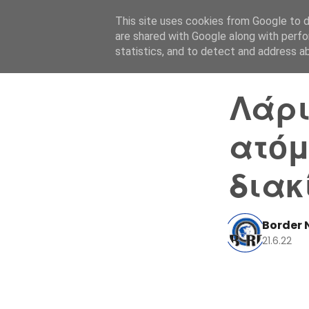
This site uses cookies from Google to de
are shared with Google along with perfo
statistics, and to detect and address a
Λάρι
ατόμ
διακ
Border 
21.6.22