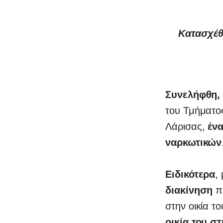
0
Κατασχέθη
Συνελήφθη, 
του Τμήματ
Λάρισας,
έν
ναρκωτικών
Ειδικότερα
,
διακίνηση
π
στην οικία το
οικία του σ