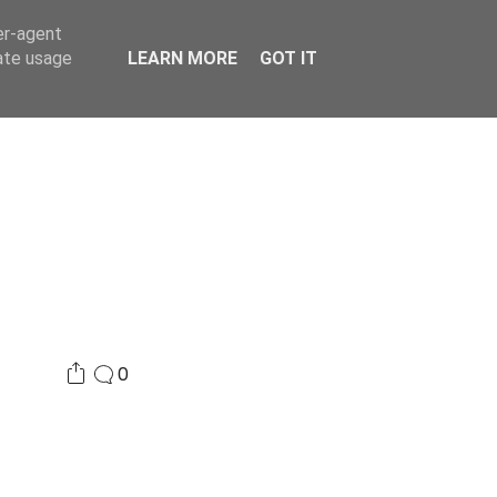
er-agent
Συνδικαλισμός Σ.Α.
Επικοινωνία
Κόσμος
rate usage
LEARN MORE
GOT IT
0