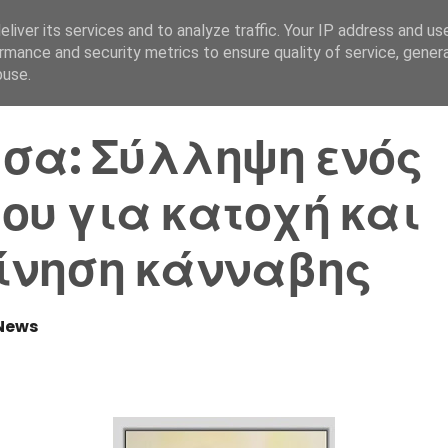
liver its services and to analyze traffic. Your IP address and us
Αρχική Σελίδα
Ελλάδα
rmance and security metrics to ensure quality of service, gene
buse.
σα: Σύλληψη ενός
ου για κατοχή και
ίνηση κάνναβης
News