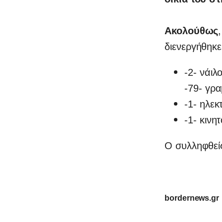
Ακολούθως
διενεργήθηκε
-2- νάι
-79- γρ
-1- ηλεκ
-1- κινη
Ο συλληφθείς
bordernews.gr