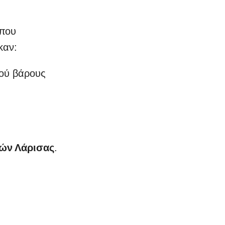
 που
καν:
κού βάρους
ών Λάρισας
.