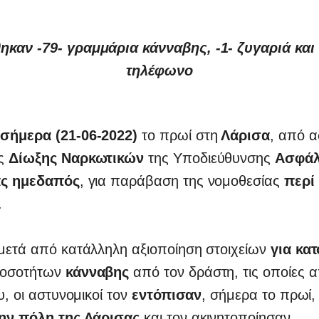
καν -79- γραμμάρια κάνναβης, -1- ζυγαριά και 
τηλέφωνο
σήμερα (21-06-2022)
το πρωί στη
Λάρισα
, από α
ος
Δίωξης Ναρκωτικών
της Υποδιεύθυνσης
Ασφάλ
ας ημεδαπός
, για παράβαση της νομοθεσίας
περί
.
 μετά από κατάλληλη αξιοποίηση στοιχείων
για κατ
οσοτήτων
κάνναβης
από τον δράστη, τις οποίες 
υ, οι αστυνομικοί τον
εντόπισαν
, σήμερα το πρωί,
την πόλη της Λάρισας
και τον ακινητοποίησαν.