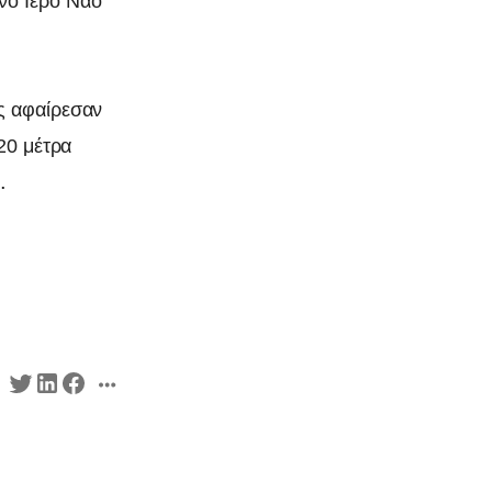
νο Ιερό Ναό
ς αφαίρεσαν
20 μέτρα
.