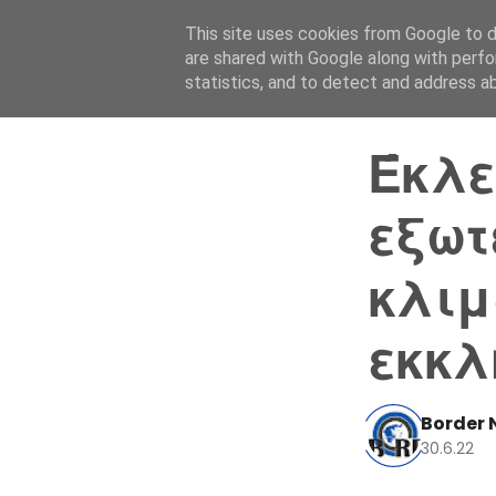
This site uses cookies from Google to de
are shared with Google along with perfo
statistics, and to detect and address a
Έκλε
εξωτ
κλιμ
εκκλ
Border 
30.6.22