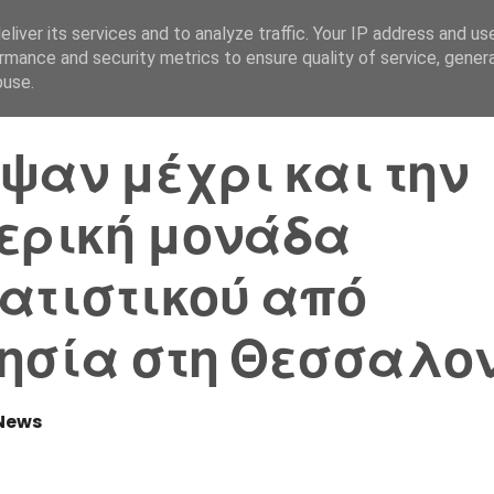
liver its services and to analyze traffic. Your IP address and us
Αρχική Σελίδα
Ελλάδα
rmance and security metrics to ensure quality of service, gene
buse.
ψαν μέχρι και την
ερική μονάδα
ατιστικού από
ησία στη Θεσσαλο
News