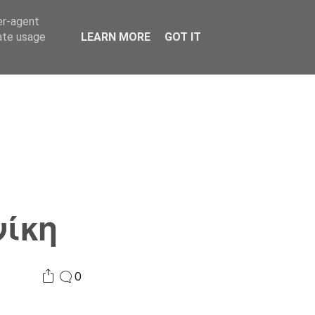
er-agent
Συνδικαλισμός Σ.Α.
Επικοινωνία
Κόσμος
rate usage
LEARN MORE
GOT IT
νίκη
0