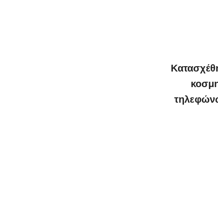
Κατασχέθη
κοσμη
τηλεφώνω
0