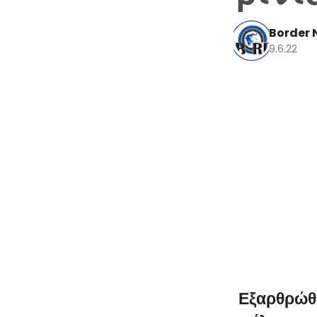
Border 
9.6.22
Εξαρθρώθη