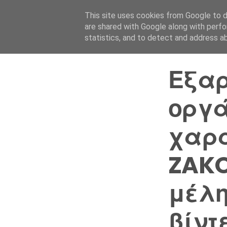
This site uses cookies from Google to de
are shared with Google along with perfo
statistics, and to detect and address a
Εξαρ
οργά
χαρα
ZAKO
μέλη
βίντ