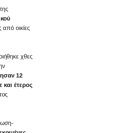
της
ικού
ς από οικίες
ιήθηκε χθες
την
ησαν 12
 και έτερος
τος
τωση-
εκριμένες