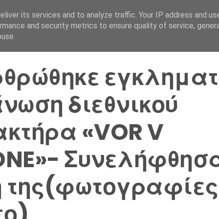
liver its services and to analyze traffic. Your IP address and us
Αρχική Σελίδα
Ελλάδα
rmance and security metrics to ensure quality of service, gene
buse.
θρώθηκε εγκληματ
νωση διεθνικού
κτήρα «VOR V
NE»- Συνελήφθησα
 της(φωτογραφίες
εο)