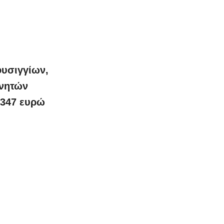
φυσιγγίων,
ινητών
.347 ευρώ