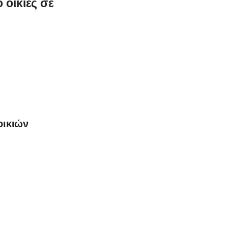
 οικίες σε
οικιών