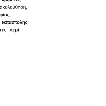
εξακολούθηση,
φίας,
 καταστολής
τε
ς,
περί