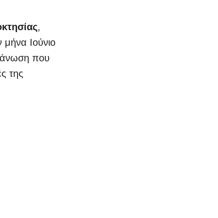
οκτησίας
,
 μήνα Ιούνιο
ργάνωση που
ές της