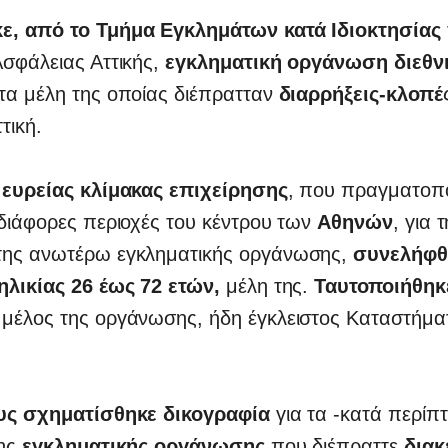
, από το Τμήμα Εγκλημάτων κατά Ιδιοκτησίας
σφάλειας Αττικής,
εγκληματική οργάνωση διεθν
 τα μέλη της οποίας διέπρατταν
διαρρήξεις-κλοπέ
τική.
 ευρείας κλίμακας επιχείρησης
, που πραγματοπο
διάφορες περιοχές του κέντρου των
Αθηνών
, για 
ης ανωτέρω εγκληματικής οργάνωσης,
συνελήφθ
ηλικίας 26 έως 72 ετών,
μέλη της.
Ταυτοποιήθηκε
, μέλος της οργάνωσης, ήδη έγκλειστος Καταστήμα
υς σχηματίσθηκε δικογραφία
για τα -κατά περίπ
της
εγκληματικής οργάνωσης
που διέπραττε
διακ