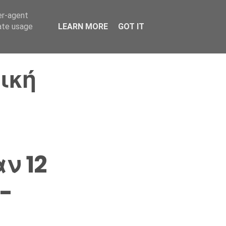
er-agent
Συνδικαλισμός Σ.Α.
Επικοινωνία
Κόσμος
rate usage
LEARN MORE
GOT IT
ική
ν 12
-