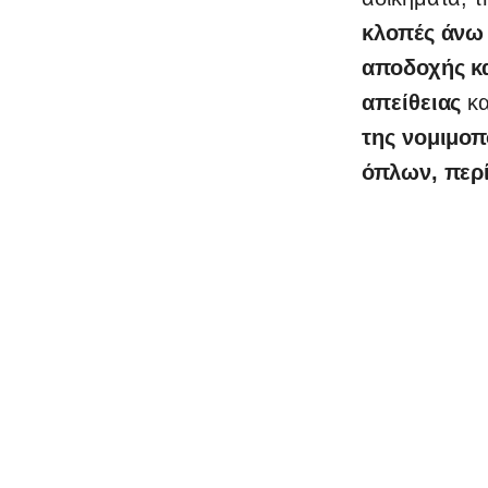
κλοπές άνω
αποδοχής κ
απείθειας
κα
της νομιμο
όπλων, περί