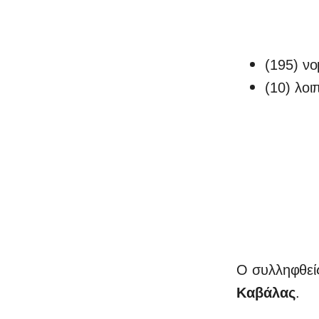
(195) νο
(10) λοι
Ο συλληφθείς
Καβάλας
.