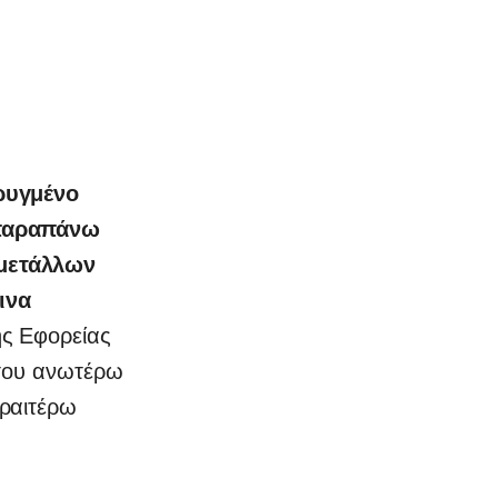
ρυγμένο
παραπάνω
μετάλλων
ινα
ης Εφορείας
 του ανωτέρω
εραιτέρω