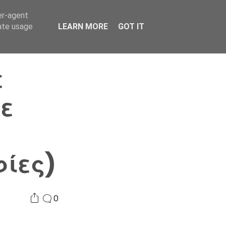
er-agent
Συνδικαλισμός Σ.Α.
Επικοινωνία
Κόσμος
rate usage
LEARN MORE
GOT IT
ε
ε
ίες)
0