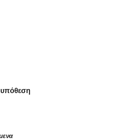
α υπόθεση
μενα