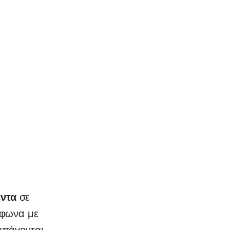
έντα
σε
μφωνα με
υπάγονται