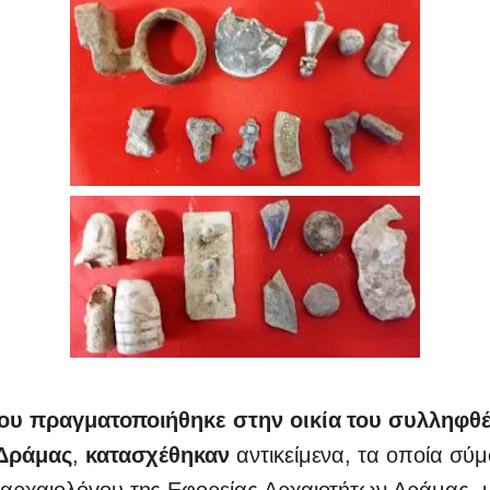
ου πραγματοποιήθηκε στην οικία του
συλληφθ
Δράμας
,
κατασχέθηκαν
αντικείμενα, τα οποία σύ
αρχαιολόγου της Εφορείας Αρχαιοτήτων Δράμας, 