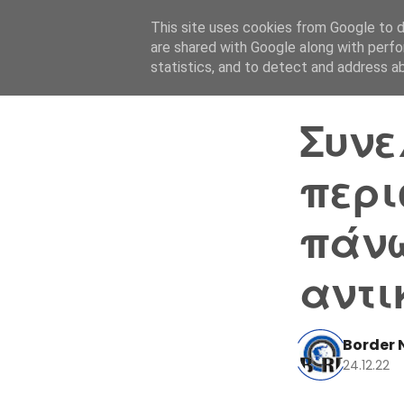
This site uses cookies from Google to de
are shared with Google along with perfo
statistics, and to detect and address a
Συνε
περι
πάνω
αντι
Border 
24.12.22