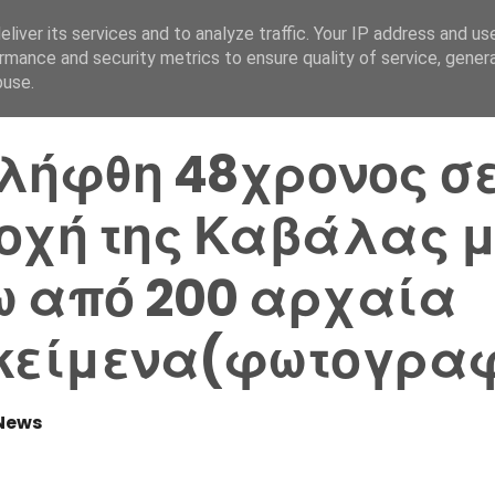
liver its services and to analyze traffic. Your IP address and us
Αρχική Σελίδα
Ελλάδα
rmance and security metrics to ensure quality of service, gene
buse.
λήφθη 48χρονος σ
οχή της Καβάλας μ
 από 200 αρχαία
κείμενα(φωτογραφ
News